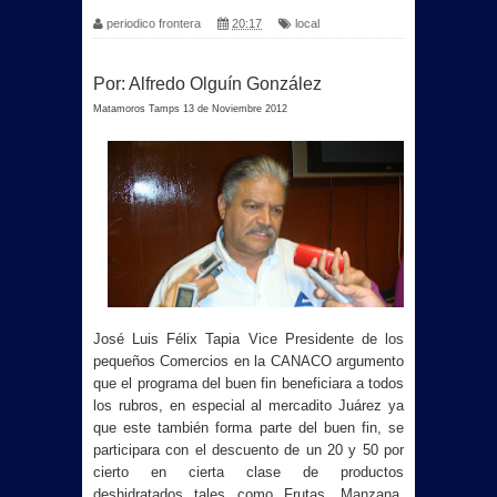
periodico frontera
20:17
local
Por: Alfredo Olguín González
Matamoros Tamps 13 de Noviembre 2012
José Luis Félix Tapia Vice Presidente de los
pequeños Comercios en
la CANACO
argumento
que el programa del buen fin beneficiara a todos
los rubros, en especial al mercadito Juárez ya
que este también forma parte del buen fin, se
participara con el descuento d
e un 20 y 50 por
cierto en cierta clase de productos
deshidratados tales como Frutas, Manzana,