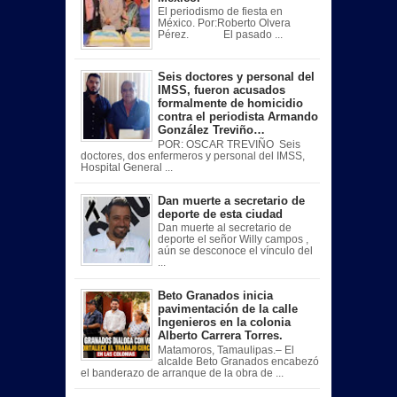
El periodismo de fiesta en
México. Por:Roberto Olvera
Pérez. El pasado ...
Seis doctores y personal del
IMSS, fueron acusados
formalmente de homicidio
contra el periodista Armando
González Treviño…
POR: OSCAR TREVIÑO Seis
doctores, dos enfermeros y personal del IMSS,
Hospital General ...
Dan muerte a secretario de
deporte de esta ciudad
Dan muerte al secretario de
deporte el señor Willy campos ,
aún se desconoce el vínculo del
...
Beto Granados inicia
pavimentación de la calle
Ingenieros en la colonia
Alberto Carrera Torres.
Matamoros, Tamaulipas.– El
alcalde Beto Granados encabezó
el banderazo de arranque de la obra de ...