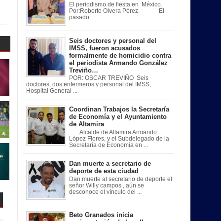
El periodismo de fiesta en México.
Por:Roberto Olvera Pérez. El
pasado ...
Seis doctores y personal del
IMSS, fueron acusados
formalmente de homicidio contra
el periodista Armando González
Treviño…
POR: OSCAR TREVIÑO Seis
doctores, dos enfermeros y personal del IMSS,
Hospital General ...
Coordinan Trabajos la Secretaría
de Economía y el Ayuntamiento
de Altamira
Alcalde de Altamira Armando
López Flores, y el Subdelegado de la
Secretaría de Economía en ...
Dan muerte a secretario de
deporte de esta ciudad
Dan muerte al secretario de deporte el
señor Willy campos , aún se
desconoce el vínculo del ...
Beto Granados inicia