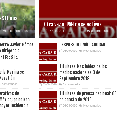
SSTE una
Otra vez el PAN de selectivos.
0 comentarios
15/04/2024
0 comentarios
berto Javier Gómez
DESPUÉS DEL NIÑO AHOGADO.
 Dirigencia
03/09/2019
0 comentarios
SNTISSSTE.
Titulares Mas leídos de los
e la Marina se
medios nacionales 3 de
Mazatlán
Septiembre 2019
0 comentarios
03/09/2019
0 comentarios
erativos de
Titulares de prensa nacional: 08
México; priorizan
de agosto de 2019
mayor incidencia
08/08/2019
0 comentarios