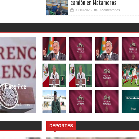
camión en Matamoros
09/10/2025
0 comentarios
 | lunes 7 de
0 comentarios
DEPORTES