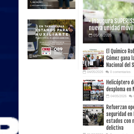
• Inaugura SUPERIS
nueva unidad móvil
05/08/2026
El Químico Ro
Gómez gana la
Nacional del 
04/05/2026
0 comentarios
Helicóptero d
desploma en 
04/05/2026
Refuerzan op
seguridad en 
estados con 
delictiva