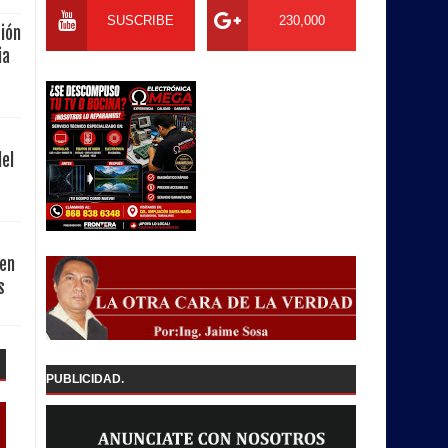
SUSCRIBE
230,000
ión
ia
del
 en
s
PUBLICIDAD.