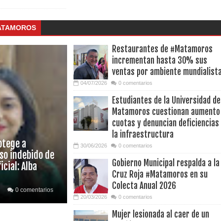
MATAMOROS
Restaurantes de #Matamoros
incrementan hasta 30% sus
ventas por ambiente mundialist
04/07/2026
0 comentarios
Estudiantes de la Universidad de
Matamoros cuestionan aumento
cuotas y denuncian deficiencias
la infraestructura
otege a
30/06/2026
0 comentarios
uso indebido de
Gobierno Municipal respalda a la
icial: Alba
Cruz Roja #Matamoros en su
Colecta Anual 2026
0 comentarios
20/03/2026
0 comentarios
Mujer lesionada al caer de un