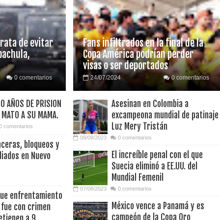
rata de evitar
Fans infiltrados en la final de la
pachula,
Copa América podrían perder
visas o ser deportados
0 comentarios
24/07/2024
0 comentarios
0 AÑOS DE PRISION
Asesinan en Colombia a
 MATO A SU MAMA.
excampeona mundial de patinaje
Luz Mery Tristán
0 comentarios
08/08/2023
0 comentarios
ceras, bloqueos y
El increíble penal con el que
diados en Nuevo
Suecia eliminó a EE.UU. del
Mundial Femenil
07/08/2023
0 comentarios
que enfrentamiento
México vence a Panamá y es
 fue con crimen
campeón de la Copa Oro
etienen a 9