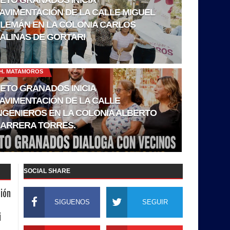
AVIMENTACIÓN DE LA CALLE MIGUEL
LEMÁN EN LA COLONIA CARLOS
ALINAS DE GORTARI
H. MATAMOROS
ETO GRANADOS INICIA
AVIMENTACIÓN DE LA CALLE
NGENIEROS EN LA COLONIA ALBERTO
ARRERA TORRES.
SOCIAL SHARE
ión
SIGUENOS
SEGUIR
i