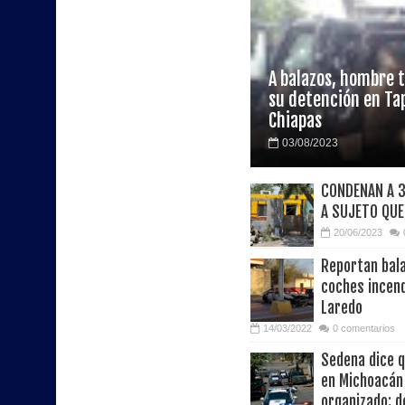
A balazos, hombre t
su detención en Ta
Chiapas
03/08/2023
CONDENAN A 3
A SUJETO QUE
20/06/2023
Reportan bala
coches incen
Laredo
14/03/2022
0 comentarios
Sedena dice 
en Michoacán
organizado; d