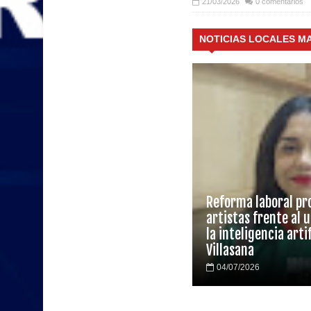
21/03/2026
0 comentarios
NOTICIAS LOCALES 
Reforma laboral pr
artistas frente al 
la inteligencia artif
Villasana
04/07/2026