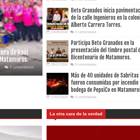
Beto Granados inicia pavimentac
de la calle Ingenieros en la colon
Alberto Carrera Torres.
03/08/2026
0 comentarios
Participa Beto Granados en la
presentación del timbre postal 
ura de Raúl
Bicentenario de Matamoros.
E Matamoros.
28/07/2026
0 comentarios
0 comentarios
Más de 40 unidades de Sabritas
fueron consumidas por incendio
bodega de PepsiCo en Matamoro
27/07/2026
0 comentarios
La otra cara de la verdad