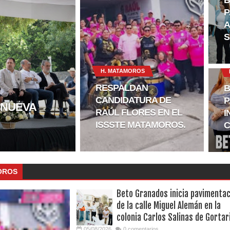
P
A
S
H. MATAMOROS
RESPALDAN
B
CANDIDATURA DE
P
 NUEVA
RAÚL FLORES EN EL
I
ISSSTE MATAMOROS.
C
OROS
Beto Granados inicia pavimentac
de la calle Miguel Alemán en la
colonia Carlos Salinas de Gortar
05/08/2026
0 comentarios