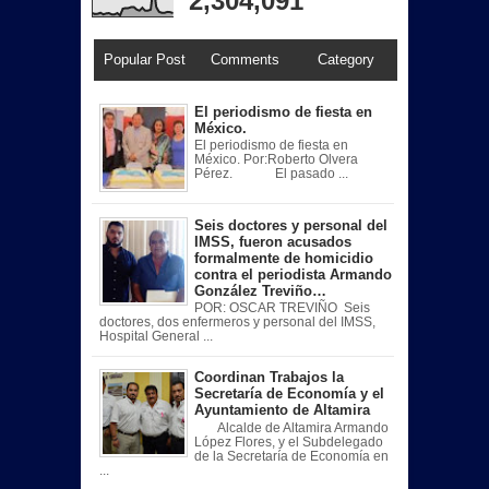
2,304,091
Popular Post
Comments
Category
El periodismo de fiesta en
México.
El periodismo de fiesta en
México. Por:Roberto Olvera
Pérez. El pasado ...
Seis doctores y personal del
IMSS, fueron acusados
formalmente de homicidio
contra el periodista Armando
González Treviño…
POR: OSCAR TREVIÑO Seis
doctores, dos enfermeros y personal del IMSS,
Hospital General ...
Coordinan Trabajos la
Secretaría de Economía y el
Ayuntamiento de Altamira
Alcalde de Altamira Armando
López Flores, y el Subdelegado
de la Secretaría de Economía en
...