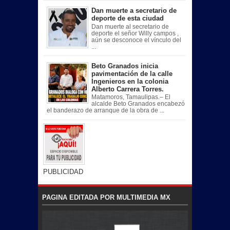
Dan muerte a secretario de
deporte de esta ciudad
Dan muerte al secretario de
deporte el señor Willy campos ,
aún se desconoce el vínculo del
...
Beto Granados inicia
pavimentación de la calle
Ingenieros en la colonia
Alberto Carrera Torres.
Matamoros, Tamaulipas.– El
alcalde Beto Granados encabezó
el banderazo de arranque de la obra de ...
PUBLICIDAD
PAGINA EDITADA POR MULTIMEDIA MX