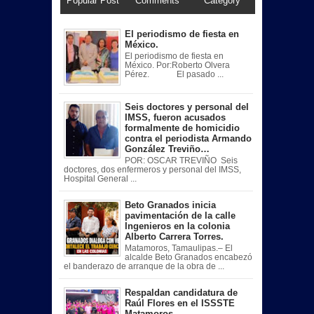
Popular Post
Comments
Category
El periodismo de fiesta en
México.
El periodismo de fiesta en
México. Por:Roberto Olvera
Pérez. El pasado ...
Seis doctores y personal del
IMSS, fueron acusados
formalmente de homicidio
contra el periodista Armando
González Treviño…
POR: OSCAR TREVIÑO Seis
doctores, dos enfermeros y personal del IMSS,
Hospital General ...
Beto Granados inicia
pavimentación de la calle
Ingenieros en la colonia
Alberto Carrera Torres.
Matamoros, Tamaulipas.– El
alcalde Beto Granados encabezó
el banderazo de arranque de la obra de ...
Respaldan candidatura de
Raúl Flores en el ISSSTE
Matamoros.