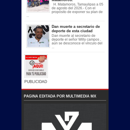
H. Matamoros, Tamaulipas a 05
de agosto del 2026.- Con el
propósito de exponer su plan de
...
Dan muerte a secretario de
deporte de esta ciudad
Dan muerte al secretario de
deporte el señor Willy campos ,
aún se desconoce el vínculo del
...
PUBLICIDAD
PAGINA EDITADA POR MULTIMEDIA MX