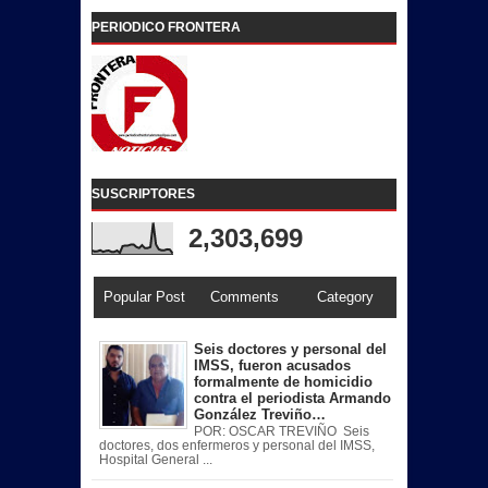
PERIODICO FRONTERA
SUSCRIPTORES
2,303,699
Popular Post
Comments
Category
Seis doctores y personal del
IMSS, fueron acusados
formalmente de homicidio
contra el periodista Armando
González Treviño…
POR: OSCAR TREVIÑO Seis
doctores, dos enfermeros y personal del IMSS,
Hospital General ...