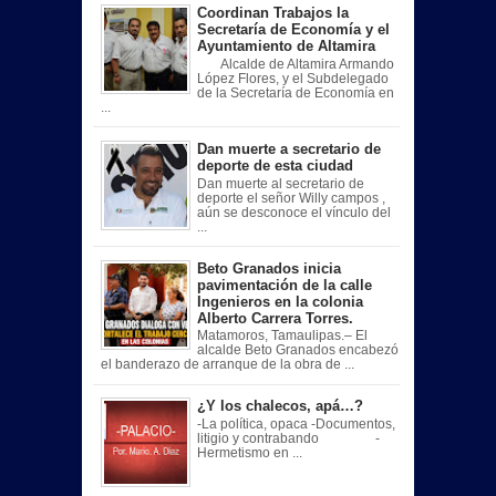
Coordinan Trabajos la
Secretaría de Economía y el
Ayuntamiento de Altamira
Alcalde de Altamira Armando
López Flores, y el Subdelegado
de la Secretaría de Economía en
...
Dan muerte a secretario de
deporte de esta ciudad
Dan muerte al secretario de
deporte el señor Willy campos ,
aún se desconoce el vínculo del
...
Beto Granados inicia
pavimentación de la calle
Ingenieros en la colonia
Alberto Carrera Torres.
Matamoros, Tamaulipas.– El
alcalde Beto Granados encabezó
el banderazo de arranque de la obra de ...
¿Y los chalecos, apá…?
-La política, opaca -Documentos,
litigio y contrabando -
Hermetismo en ...