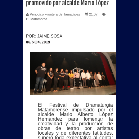
promovido por alcalde Mario López
Más de 40 unidades de Sabritas
Periódico Frontera de Tamaulipas
21:07
H. Matamoros
fueron consumidas por incendio en
POR: JAIME SOSA
bodega de PepsiCo en Matamoros
06/NOV/2019
Se registra Raúl Flores Prieto por la
Planilla Rosa fuerte aspirante para
contender por el SNTISSSTE en
Tamaulipas.
Beto Granados acompaña graduación
El Festival de Dramaturgia
Matamorense impulsado por el
alcalde Mario Alberto López
del Jardín de Niños “Profesora y
Hernández para fomentar la
creatividad y la producción de
obras de teatro por artistas
Licenciada Ada H. Siller Flores”
locales y de diferentes latitudes,
superó toda expectativa al contar