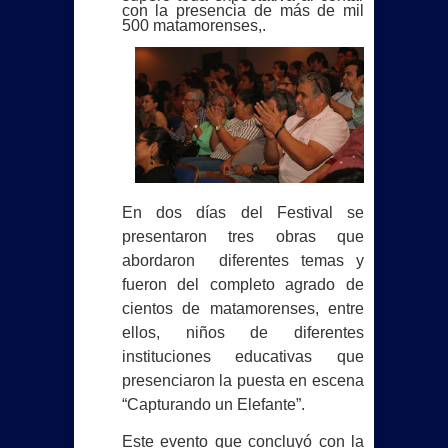
INAUGURA BETO GRANADOS SERIE
con la presencia de más de mil
500 matamorenses,.
NACIONAL DE LIGAS PEQUEÑAS EN
MATAMOROS
Beto Granados da banderazo a
nuevas obras de pavimentación en la
En dos días del Festival se
colonia La Estrella
presentaron tres obras que
abordaron
diferentes temas y
GRUPO VOLUNTARIO GUERREROS
fueron del completo agrado de
AMBULANCIAS AGRADECE A BETO
cientos de matamorenses, entre
ellos, niños de diferentes
GRANADOS POR ATENDER Y DAR
instituciones educativas que
presenciaron la puesta en escena
RESPUESTA FAVORABLE A SUS
“Capturando un Elefante”.
PETICIONES
Este evento que concluyó con la