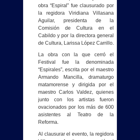
obra “Espiral” fue clausurado por
CBTIS 135 prevé publicar resultados
la regidora Viridiana Villasana
del examen de admisión el 10 de julio
Aguilar, presidenta de la
Comisión de Cultura en el
Reforzarán retiro de vehículos
Cabildo y por la directora general
de Cultura, Larissa López Carrillo.
abandonados tras quejas ciudadanas
La obra con la que cerró el
marca precedente nacional en
Festival fue la denominada
“Espirales”, escrita por el maestro
protección animal
Armando Mancilla, dramaturgo
matamorense y dirigida por el
BETO GRANADOS ESCUCHA A
maestro Carlos Valdez, quienes
VECINOS DE LA FIDEL VELÁZQUEZ II
junto con los artistas fueron
ovacionados por los más de 600
Y ANUNCIA NUEVAS OBRAS
asistentes al Teatro de la
Reforma.
¡FUERTE GOLPE EN MATAMOROS!
Al clausurar el evento, la regidora
DETIENEN A SEIS Y ASEGURAN