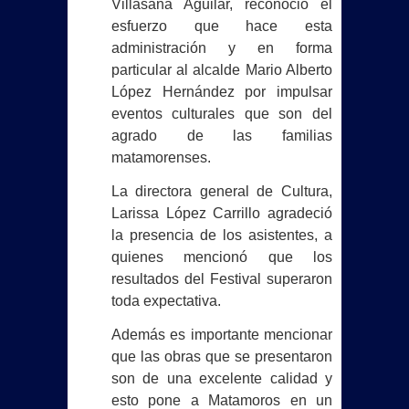
Villasana Aguilar, reconoció el
esfuerzo que hace esta
ARMAMENTO
administración y en forma
particular al alcalde Mario Alberto
REINAUGURA BETO GRANADOS
López Hernández por impulsar
ÁREA VERDE EN NUEVO
eventos culturales que son del
agrado de las familias
AMANECER CON APOYO DE OXXO
matamorenses.
Con ceremonia de graduación DIF
La directora general de Cultura,
Larissa López Carrillo agradeció
Matamoros despide a la generación
la presencia
de los asistentes, a
quienes mencionó que los
2025-2026 de los Centros
resultados del Festival superaron
toda expectativa.
Asistenciales de Desarrollo Infantil
Además es importante mencionar
Reforma laboral protege a artistas
que las obras que se presentaron
frente al uso indebido de la
son de una excelente calidad y
esto pone a Matamoros en un