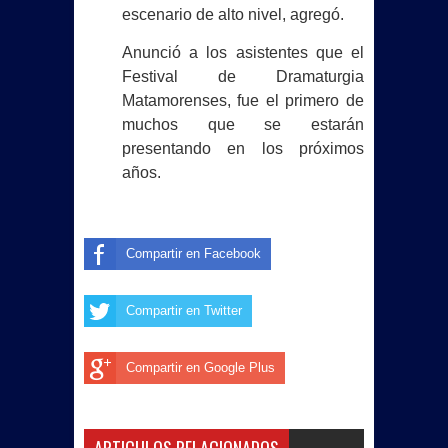
inteligencia artificial: Alba Villasana
escenario de alto nivel, agregó.
Restaurantes de #Matamoros
Anunció a los asistentes que el
Festival de Dramaturgia
incrementan hasta 30% sus ventas
Matamorenses, fue el primero de
muchos que se estarán
por ambiente mundialista
presentando en los próximos
años.
• Inaugura SUPERISSSTE una nueva
unidad móvil
Compartir en Facebook
Compartir en Twitter
Compartir en Google Plus
ARTICULOS RELACIONADOS