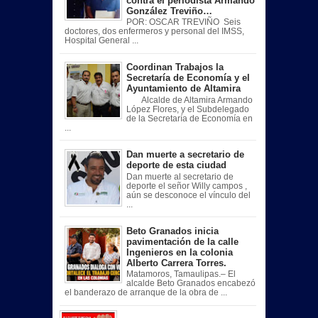
contra el periodista Armando
González Treviño…
POR: OSCAR TREVIÑO Seis
doctores, dos enfermeros y personal del IMSS,
Hospital General ...
Coordinan Trabajos la
Secretaría de Economía y el
Ayuntamiento de Altamira
Alcalde de Altamira Armando
López Flores, y el Subdelegado
de la Secretaría de Economía en
...
Dan muerte a secretario de
deporte de esta ciudad
Dan muerte al secretario de
deporte el señor Willy campos ,
aún se desconoce el vínculo del
...
Beto Granados inicia
pavimentación de la calle
Ingenieros en la colonia
Alberto Carrera Torres.
Matamoros, Tamaulipas.– El
alcalde Beto Granados encabezó
el banderazo de arranque de la obra de ...