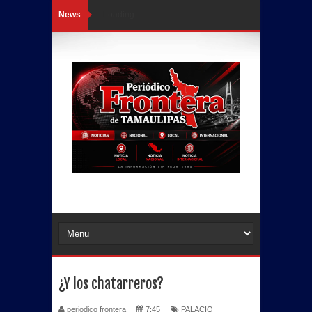
News
Loading...
¿Y los chatarreros?
periodico frontera
7:45
PALACIO