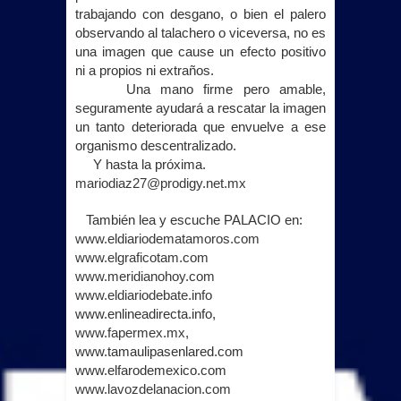
trabajando con desgano, o bien el palero
observando al talachero o viceversa, no es
una imagen que cause un efecto positivo
ni a propios ni extraños.
Una mano firme pero amable,
seguramente ayudará a rescatar la imagen
un tanto deteriorada que envuelve a ese
organismo descentralizado.
Y hasta la próxima.
mariodiaz27@prodigy.net.mx
También lea y escuche PALACIO en:
www.eldiariodematamoros.com
www.elgraficotam.com
www.meridianohoy.com
www.eldiariodebate.info
www.enlineadirecta.info,
www.fapermex.mx
,
www.tamaulipasenlared.com
www.elfarodemexico.com
www.lavozdelanacion.com