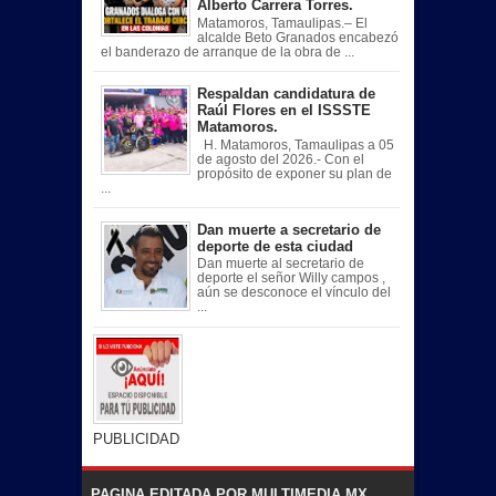
Alberto Carrera Torres.
Matamoros, Tamaulipas.– El
alcalde Beto Granados encabezó
el banderazo de arranque de la obra de ...
Respaldan candidatura de
Raúl Flores en el ISSSTE
Matamoros.
H. Matamoros, Tamaulipas a 05
de agosto del 2026.- Con el
propósito de exponer su plan de
...
Dan muerte a secretario de
deporte de esta ciudad
Dan muerte al secretario de
deporte el señor Willy campos ,
aún se desconoce el vínculo del
...
PUBLICIDAD
PAGINA EDITADA POR MULTIMEDIA MX