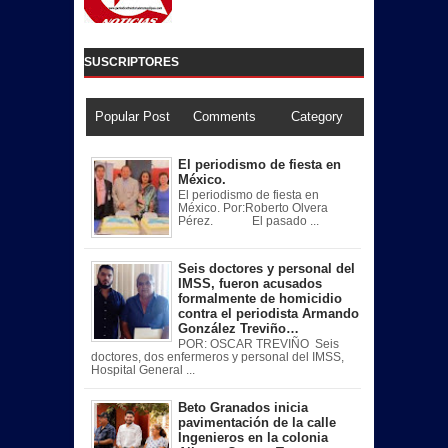
SUSCRIPTORES
Popular Post
Comments
Category
El periodismo de fiesta en
México.
El periodismo de fiesta en
México. Por:Roberto Olvera
Pérez. El pasado ...
Seis doctores y personal del
IMSS, fueron acusados
formalmente de homicidio
contra el periodista Armando
González Treviño…
POR: OSCAR TREVIÑO Seis
doctores, dos enfermeros y personal del IMSS,
Hospital General ...
Beto Granados inicia
pavimentación de la calle
Ingenieros en la colonia