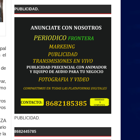
PUBLICIDAD.
pal
 el
 de
ar,
omo
ros
vos
PUBLICIDAD.
RZA
rio
8682445785
 la