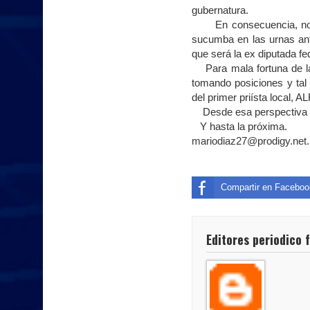
gubernatura.
En consecuencia, no se 
sucumba en las urnas ant
que será la ex diputada
Para mala fortuna de la 
tomando posiciones y tal 
del primer priísta loc
Desde esa perspectiva 
Y hasta la próxima.
mariodiaz27@prodigy.net
Compartir en Faceboo
Editores periodico 