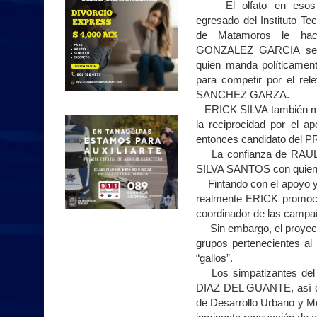
El olfato en esos m
egresado del Instituto Te
de Matamoros le hac
GONZALEZ GARCIA será
quien manda políticamen
para competir por el r
SANCHEZ GARZA.
ERICK SILVA también mant
la reciprocidad por el 
entonces candidato del
La confianza de RAUL 
SILVA SANTOS con quien 
Fintando con el apoyo y so
realmente ERICK promoci
coordinador de las campañ
Sin embargo, el proyecto s
grupos pertenecientes al
“gallos”.
Los simpatizantes del 
DIAZ
DEL GUANTE, así c
de Desarrollo Urbano y Me