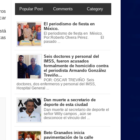
Popular Post
Comments
Category
ros
car
El periodismo de fiesta en
México.
stá
El periodismo de fiesta en México.
cas
Por:Roberto Olvera Pérez. El
pasado ...
Seis doctores y personal del
IMSS, fueron acusados
formalmente de homicidio contra
el periodista Armando González
Treviño…
POR: OSCAR TREVIÑO Seis
doctores, dos enfermeros y personal del IMSS,
Hospital General ...
Dan muerte a secretario de
deporte de esta ciudad
Dan muerte al secretario de deporte el
señor Willy campos , aún se
desconoce el vínculo del ...
Beto Granados inicia
pavimentación de la calle