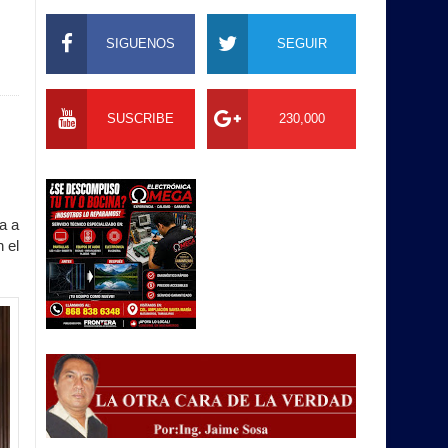
SIGUENOS
SEGUIR
SUSCRIBE
230,000
a a
 el