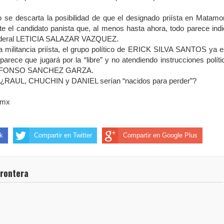
descarta la posibilidad de que el designado priísta en Matamo
e el candidato panista que, al menos hasta ahora, todo parece indi
 federal LETICIA SALAZAR VAZQUEZ.
militancia priísta, el grupo político de ERICK SILVA SANTOS ya e
parece que jugará por la “libre” y no atendiendo instrucciones políti
al, ALFONSO SANCHEZ GARZA.
¿RAUL, CHUCHIN y DANIEL serían “nacidos para perder”?
.mx
k
Compartir en Twitter
Compartir en Google Plus
frontera