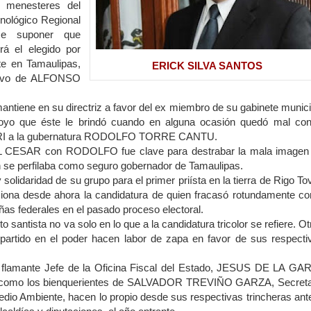
enesteres del
cnológico Regional
e suponer que
 el elegido por
te en Tamaulipas,
ERICK SILVA SANTOS
elevo de ALFONSO
iene en su directriz a favor del ex miembro de su gabinete munici
apoyo que éste le brindó cuando en alguna ocasión quedó mal con
 PRI a la gubernatura RODOLFO TORRE CANTU.
CESAR con RODOLFO fue clave para destrabar la mala imagen
se perfilaba como seguro gobernador de Tamaulipas.
lidaridad de su grupo para el primer priísta en la tierra de Rigo Tov
ona desde ahora la candidatura de quien fracasó rotundamente c
as federales en el pasado proceso electoral.
antista no va solo en lo que a la candidatura tricolor se refiere. Ot
 partido en el poder hacen labor de zapa en favor de sus respecti
flamante Jefe de
la Oficina
Fiscal
del Estado, JESUS DE
LA GA
omo los bienquerientes de SALVADOR TREVIÑO GARZA, Secreta
dio Ambiente, hacen lo propio desde sus respectivas trincheras ante