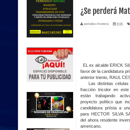
¿Se perderá Ma
periodico frontera
8:06
EL ex alcalde ERICK SIL
favor de la candidatura pr
anterior trienio, RAUL
Las distintas células 
fracción tricolor en este
están trabajando act
proyecto político que inc
candidatura priísta a una
para HECTOR SILVA S
del ahora residente invers
americano.