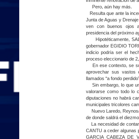
inminente renovación de al
Pero, aún hay más.
Resulta que ante la incer
Junta
de Aguas y Drenaje 
ven con buenos ojos 
presidencia del próximo 
Hipotéticamente, SAL
gobernador EGIDIO TORRE
indicio podría ser el he
proceso eleccionario de 
En ese contexto, se supo
aprovechar sus vastos c
llamados “a fondo perdido”
Sin embargo, lo que un p
valorarse como todo lo c
diputaciones no habrá ca
municipales tricolores cam
Nuevo Laredo, Reynosa, 
de donde saldrá el diezmo 
La necesidad de contar
CANTU a ceder algunas p
GARCIA CABEZA DE VACA