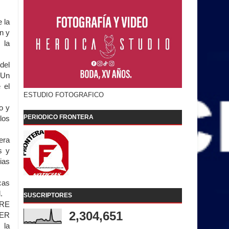
de
la
n y
 la
del
 Un
 el
ESTUDIO FOTOGRAFICO
o y
PERIODICO FRONTERA
los
era
s y
ias
cas
.
SUSCRIPTORES
RRE
2,304,651
IER
 la