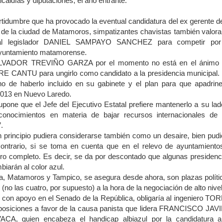
caldías y diputaciones, el año entrante.
tidumbre que ha provocado la eventual candidatura del ex gerente 
de la ciudad de Matamoros, simpatizantes chavistas también valora
al legislador DANIEL SAMPAYO SANCHEZ para competir por
ayuntamiento matamorense.
VADOR TREVIÑO GARZA por el momento no está en el ánimo 
 CANTU para ungirlo como candidato a la presidencia municipal.
cho de haberlo incluido en su gabinete y el plan para que apadrine
2,013 en Nuevo Laredo.
ne que el Jefe del Ejecutivo Estatal prefiere mantenerlo a su lad
onocimientos en materia de bajar recursos internacionales de 
.
rincipio pudiera considerarse también como un desaire, bien pudi
ontrario, si se toma en cuenta que en el relevo de ayuntamiento
rro completo. Es decir, se da por descontado que algunas presidenc
biarán al color azul.
Matamoros y Tampico, se asegura desde ahora, son plazas políti
(no las cuatro, por supuesto) a la hora de la negociación de alto nivel
 con apoyo en el Senado de
la República
, obligaría al ingeniero TO
osiciones a favor de la causa panista que lidera FRANCISCO JAV
, quien encabeza el handicap albiazul por la candidatura a