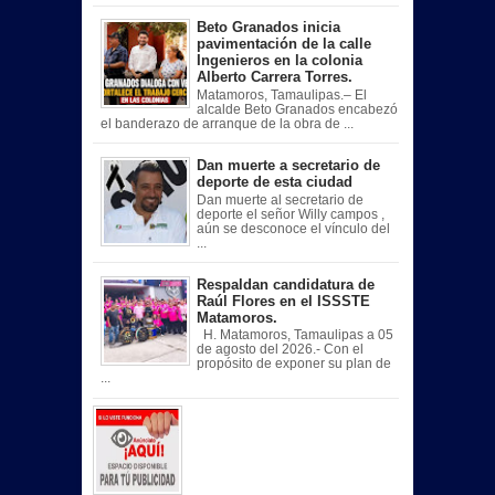
Beto Granados inicia
pavimentación de la calle
Ingenieros en la colonia
Alberto Carrera Torres.
Matamoros, Tamaulipas.– El
alcalde Beto Granados encabezó
el banderazo de arranque de la obra de ...
Dan muerte a secretario de
deporte de esta ciudad
Dan muerte al secretario de
deporte el señor Willy campos ,
aún se desconoce el vínculo del
...
Respaldan candidatura de
Raúl Flores en el ISSSTE
Matamoros.
H. Matamoros, Tamaulipas a 05
de agosto del 2026.- Con el
propósito de exponer su plan de
...