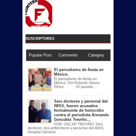
SUSCRIPTORES
Popular Post
Comments
Category
El periodismo de fiesta en
México.
El periodismo de fiesta en
México. Por:Roberto Olvera
Pérez. El pasado ...
Seis doctores y personal del
IMSS, fueron acusados
formalmente de homicidio
contra el periodista Armando
González Treviño…
POR: OSCAR TREVIÑO Seis
doctores, dos enfermeros y personal del IMSS,
Hospital General ...