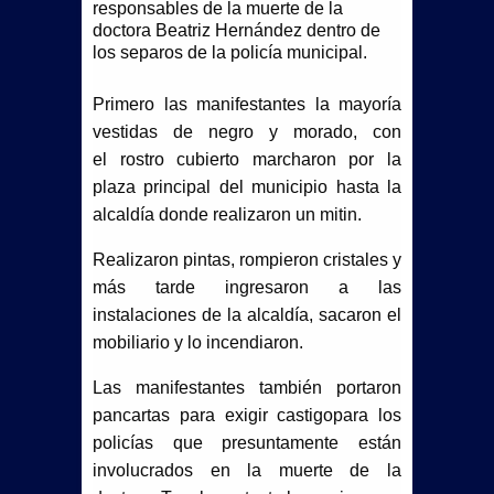
responsables de la muerte de la
INAUGURA BETO GRANADOS SERIE
doctora Beatriz Hernández dentro de
los separos de la policía municipal.
NACIONAL DE LIGAS PEQUEÑAS EN
MATAMOROS
Primero las manifestantes la mayoría
vestidas de negro y morado, con
Beto Granados da banderazo a
el rostro cubierto marcharon por la
plaza principal del municipio hasta la
nuevas obras de pavimentación en la
alcaldía donde realizaron un mitin.
colonia La Estrella
Realizaron pintas, rompieron cristales y
más tarde ingresaron a las
GRUPO VOLUNTARIO GUERREROS
instalaciones de la alcaldía, sacaron el
AMBULANCIAS AGRADECE A BETO
mobiliario y lo incendiaron.
GRANADOS POR ATENDER Y DAR
Las manifestantes también portaron
pancartas para exigir castigopara los
RESPUESTA FAVORABLE A SUS
policías que presuntamente están
involucrados en la muerte de la
PETICIONES