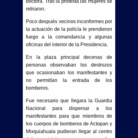
doctora. Tras la protesta las mujeres se
CBTIS 135 prevé publicar resultados
retiraron.
del examen de admisión el 10 de julio
Poco después vecinos inconformes por
la actuación de la policía le prendieron
Reforzarán retiro de vehículos
fuego a la comandancia y algunas
oficinas del interior de la Presidencia.
abandonados tras quejas ciudadanas
En la plaza principal decenas de
marca precedente nacional en
personas observaban los destrozos
protección animal
que ocasionaban los manifestantes y
no permitían la entrada de los
BETO GRANADOS ESCUCHA A
bomberos.
VECINOS DE LA FIDEL VELÁZQUEZ II
Fue necesario que llegara la Guardia
Nacional para dispersar a los
Y ANUNCIA NUEVAS OBRAS
manifestantes para que miembros de
¡FUERTE GOLPE EN MATAMOROS!
los cuerpos de bomberos de Actopan y
Mixquiahuala pudieran llegar al centro
DETIENEN A SEIS Y ASEGURAN