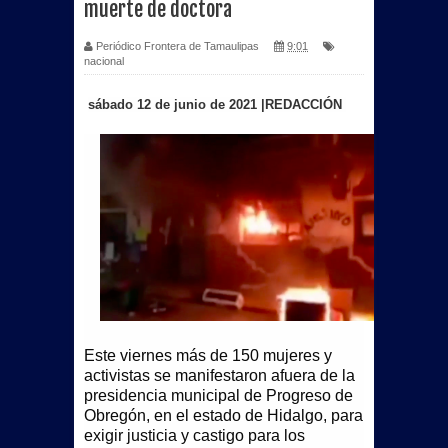
muerte de doctora
Más de 40 unidades de Sabritas
Periódico Frontera de Tamaulipas
9:01
nacional
fueron consumidas por incendio en
sábado 12 de junio de 2021 |REDACCIÓN
bodega de PepsiCo en Matamoros
Se registra Raúl Flores Prieto por la
Planilla Rosa fuerte aspirante para
contender por el SNTISSSTE en
Tamaulipas.
Beto Granados acompaña graduación
Este viernes más de 150 mujeres y
del Jardín de Niños “Profesora y
activistas se manifestaron afuera de la
presidencia municipal de Progreso de
Licenciada Ada H. Siller Flores”
Obregón, en el estado de Hidalgo, para
exigir justicia y castigo para los