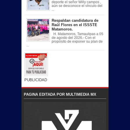
deporte el señor Willy campos ,
aún se desconoce el vínculo del
...
Respaldan candidatura de
Raúl Flores en el ISSSTE
Matamoros.
H. Matamoros, Tamaulipas a 05
de agosto del 2026.- Con el
propósito de exponer su plan de
...
PUBLICIDAD
PAGINA EDITADA POR MULTIMEDIA MX