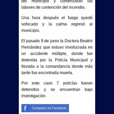
del municipio y comenzaran las
labores de contención del incendio.
ARMAMENTO
Una hora después el fuego quedó
REINAUGURA BETO GRANADOS
sofocado y la calma regresó al
municipio.
ÁREA VERDE EN NUEVO
El pasado 9 de junio la Doctora Beatriz
AMANECER CON APOYO DE OXXO
Hernández que estuvo involucrada en
Con ceremonia de graduación DIF
un accidente múltiple, donde fue
detenida por la Policía Municipal y
Matamoros despide a la generación
llevada a la comandancia donde más
tarde fue encontrada muerta.
2025-2026 de los Centros
Por este caso 7 policías fueron
Asistenciales de Desarrollo Infantil
detenidos y se encuentran bajo
Reforma laboral protege a artistas
investigación.
frente al uso indebido de la
Compartir en Facebook