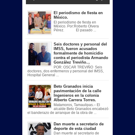
El periodismo de fiesta en
México.
El periodismo de fiesta en
México. Por:Roberto Olvera
Pérez. El pasado ...
Seis doctores y personal del
IMSS, fueron acusados
formalmente de homicidio
contra el periodista Armando
González Treviño…
POR: OSCAR TREVIÑO Seis
doctores, dos enfermeros y personal del IMSS,
Hospital General ...
Beto Granados inicia
pavimentación de la calle
Ingenieros en la colonia
Alberto Carrera Torres.
Matamoros, Tamaulipas.– El
alcalde Beto Granados encabezó
el banderazo de arranque de la obra de ...
Dan muerte a secretario de
deporte de esta ciudad
Dan muerte al secretario de