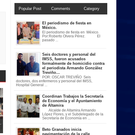
Popular Post
Comments
Category
El periodismo de fiesta en
México.
El periodismo de fiesta en México.
Por:Roberto Olvera Pérez. El
pasado ...
Seis doctores y personal del
IMSS, fueron acusados
formalmente de homicidio contra
el periodista Armando González
Treviño…
POR: OSCAR TREVIÑO Seis
doctores, dos enfermeros y personal del IMSS,
Hospital General ...
Coordinan Trabajos la Secretaría
de Economía y el Ayuntamiento
de Altamira
Alcalde de Altamira Armando
López Flores, y el Subdelegado de la
Secretaría de Economía en ...
.
Beto Granados inicia
pavimentación de la calle