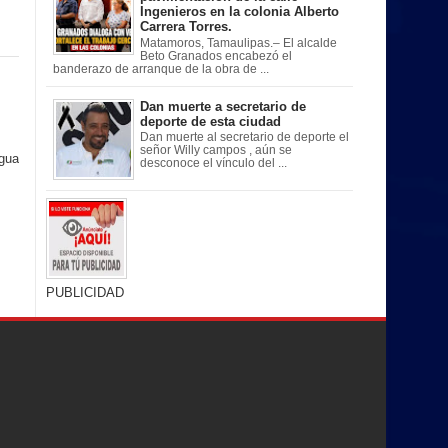
Ingenieros en la colonia Alberto
Carrera Torres.
Matamoros, Tamaulipas.– El alcalde
Beto Granados encabezó el
banderazo de arranque de la obra de ...
Dan muerte a secretario de
deporte de esta ciudad
Dan muerte al secretario de deporte el
señor Willy campos , aún se
igua
desconoce el vínculo del ...
PUBLICIDAD