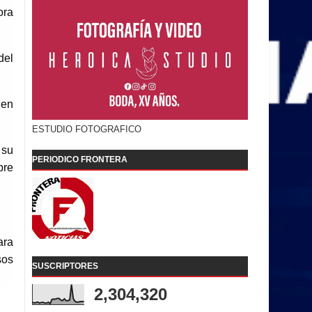
ora
del
 en
ESTUDIO FOTOGRAFICO
 su
PERIODICO FRONTERA
bre
ara
sos
SUSCRIPTORES
2,304,320