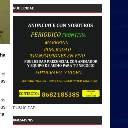
PUBLICIDAD.
cha
 el
las
Los
sus
PUBLICIDAD.
ia,
8682445785