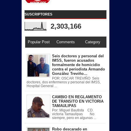
SUSCRIPTORES
2,303,166
Popular Post
Comments
Category
Seis doctores y personal del
IMSS, fueron acusados
formalmente de homicidio
contra el periodista Armando
González Treviño…
POR: OSCAR TREVIÑO Seis
doctores, dos enfermeros y personal del IMSS,
Hospital General ...
CAMBIO EN REGLAMENTO
DE TRANSITO EN VICTORIA
TAMAULIPAS
Por: Miguel Bautista CD.
victoria Tamaulipas No
siempre, pero en algunas ...
Robo descarado en