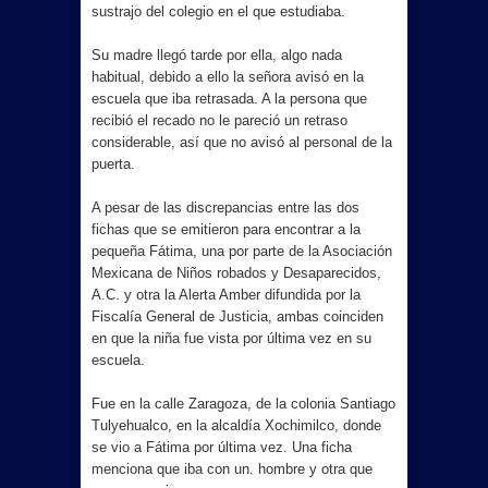
INAUGURA BETO GRANADOS SERIE
sustrajo del colegio en el que estudiaba.
NACIONAL DE LIGAS PEQUEÑAS EN
Su madre llegó tarde por ella, algo nada
habitual, debido a ello la señora avisó en la
escuela que iba retrasada. A la persona que
MATAMOROS
recibió el recado no le pareció un retraso
considerable, así que no avisó al personal de la
Beto Granados da banderazo a
puerta.
nuevas obras de pavimentación en la
A pesar de las discrepancias entre las dos
fichas que se emitieron para encontrar a la
colonia La Estrella
pequeña Fátima, una por parte de la Asociación
Mexicana de Niños robados y Desaparecidos,
GRUPO VOLUNTARIO GUERREROS
A.C. y otra la Alerta Amber difundida por la
Fiscalía General de Justicia, ambas coinciden
AMBULANCIAS AGRADECE A BETO
en que la niña fue vista por última vez en su
escuela.
GRANADOS POR ATENDER Y DAR
Fue en la calle Zaragoza, de la colonia Santiago
RESPUESTA FAVORABLE A SUS
Tulyehualco, en la alcaldía Xochimilco, donde
se vio a Fátima por última vez. Una ficha
PETICIONES
menciona que iba con un. hombre y otra que