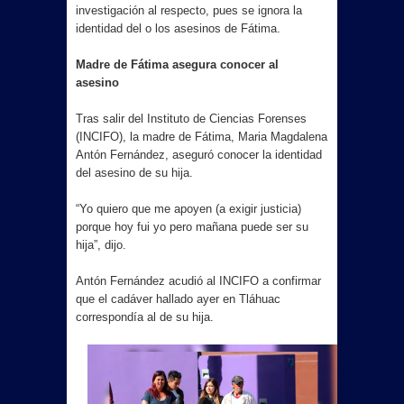
inteligencia artificial: Alba Villasana
investigación al respecto, pues se ignora la
identidad del o los asesinos de Fátima.
Restaurantes de #Matamoros
Madre de Fátima asegura conocer al
asesino
incrementan hasta 30% sus ventas
Tras salir del Instituto de Ciencias Forenses
por ambiente mundialista
(INCIFO), la madre de Fátima, Maria Magdalena
Antón Fernández, aseguró conocer la identidad
• Inaugura SUPERISSSTE una nueva
del asesino de su hija.
unidad móvil
“Yo quiero que me apoyen (a exigir justicia)
porque hoy fui yo pero mañana puede ser su
hija”, dijo.
Antón Fernández acudió al INCIFO a confirmar
que el cadáver hallado ayer en Tláhuac
correspondía al de su hija.