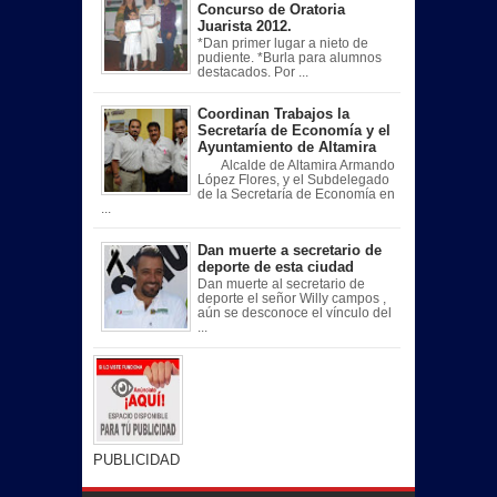
Concurso de Oratoria
Juarista 2012.
*Dan primer lugar a nieto de
pudiente. *Burla para alumnos
destacados. Por ...
Coordinan Trabajos la
Secretaría de Economía y el
Ayuntamiento de Altamira
Alcalde de Altamira Armando
López Flores, y el Subdelegado
de la Secretaría de Economía en
...
Dan muerte a secretario de
deporte de esta ciudad
Dan muerte al secretario de
deporte el señor Willy campos ,
aún se desconoce el vínculo del
...
PUBLICIDAD