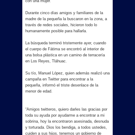
con una mujer.
CBTIS 135 prevé publicar resultados
Durante cinco días amigos y familiares de la
madre de la pequeña la buscaron en la zona, a
del examen de admisión el 10 de julio
través de redes sociales, hicieron todo lo
humanamente posible para hallarla.
Reforzarán retiro de vehículos
La búsqueda terminó tristemente ayer, cuando
abandonados tras quejas ciudadanas
el cuerpo de Fátima se encontró al interior de
una bolsa plástica en un camino de terracería
marca precedente nacional en
en Los Reyes, Tláhuac.
protección animal
Su tío, Manuel López, quien además realizó una
campaña en Twitter para encontrar a la
BETO GRANADOS ESCUCHA A
pequeña, informó el triste desenlace de la
menor de edad.
VECINOS DE LA FIDEL VELÁZQUEZ II
Y ANUNCIA NUEVAS OBRAS
“Amigos twitteros, quiero darles las gracias por
toda su ayuda por ayudarme a encontrar a mi
¡FUERTE GOLPE EN MATAMOROS!
sobrina, hoy la encontraron asesinada, desnuda
y torturada. Dios los bendiga, a todos ustedes,
DETIENEN A SEIS Y ASEGURAN
cuiden a sus hijos, tenemos un gobierno de