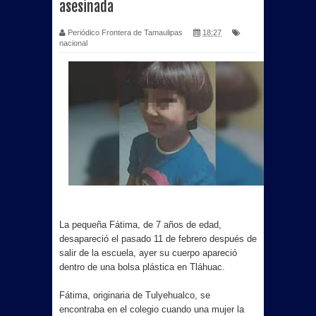
asesinada
Más de 40 unidades de Sabritas
Periódico Frontera de Tamaulipas
18:27
nacional
fueron consumidas por incendio en
bodega de PepsiCo en Matamoros
Se registra Raúl Flores Prieto por la
Planilla Rosa fuerte aspirante para
contender por el SNTISSSTE en
Tamaulipas.
La pequeña Fátima, de 7 años de edad,
Beto Granados acompaña graduación
desapareció el pasado 11 de febrero después de
salir de la escuela, ayer su cuerpo apareció
del Jardín de Niños “Profesora y
dentro de una bolsa plástica en Tláhuac.
Licenciada Ada H. Siller Flores”
Fátima, originaria de Tulyehualco, se
encontraba en el colegio cuando una mujer la