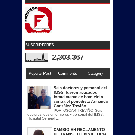
SUSCRIPTORES
2,303,367
Popular Post
Comments
Category
Seis doctores y personal del
IMSS, fueron acusados
formalmente de homicidio
contra el periodista Armando
González Treviño…
POR: OSCAR TREVIÑO Seis
doctores, dos enfermeros y personal del IMSS,
Hospital General ...
CAMBIO EN REGLAMENTO
DE TRANSITO EN VICTORIA