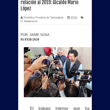
relación al 2019: Alcalde Mario
López
Periódico Frontera de Tamaulipas
23:02
H. Matamoros
POR: JAIME SOSA
01/FEB/2020
El trabajo intenso que ha