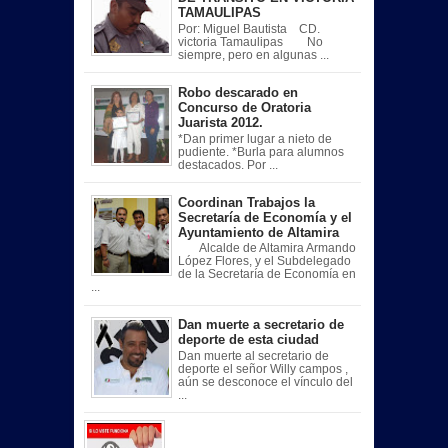
TAMAULIPAS
Por: Miguel Bautista CD.
victoria Tamaulipas No
siempre, pero en algunas ...
Robo descarado en
Concurso de Oratoria
Juarista 2012.
*Dan primer lugar a nieto de
pudiente. *Burla para alumnos
destacados. Por ...
Coordinan Trabajos la
Secretaría de Economía y el
Ayuntamiento de Altamira
Alcalde de Altamira Armando
López Flores, y el Subdelegado
de la Secretaría de Economía en
...
Dan muerte a secretario de
deporte de esta ciudad
Dan muerte al secretario de
deporte el señor Willy campos ,
aún se desconoce el vínculo del
...