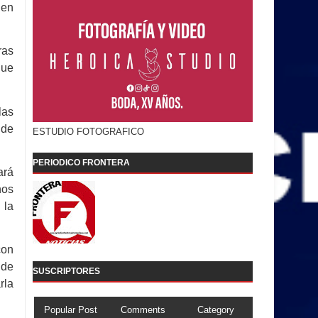
ien
ras
que
las
 de
ESTUDIO FOTOGRAFICO
PERIODICO FRONTERA
ará
nos
 la
con
 de
SUSCRIPTORES
rla
Popular Post
Comments
Category