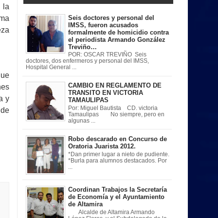
 la
Seis doctores y personal del
ama
IMSS, fueron acusados
eza
formalmente de homicidio contra
el periodista Armando González
Treviño…
POR: OSCAR TREVIÑO Seis
doctores, dos enfermeros y personal del IMSS,
Hospital General ...
que
CAMBIO EN REGLAMENTO DE
nes
TRANSITO EN VICTORIA
a y
TAMAULIPAS
Por: Miguel Bautista CD. victoria
 de
Tamaulipas No siempre, pero en
algunas ...
Robo descarado en Concurso de
Oratoria Juarista 2012.
*Dan primer lugar a nieto de pudiente.
*Burla para alumnos destacados. Por
...
Coordinan Trabajos la Secretaría
de Economía y el Ayuntamiento
de Altamira
Alcalde de Altamira Armando