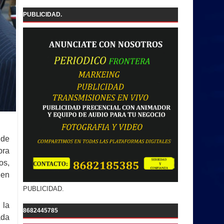
PUBLICIDAD.
 de
bra
os,
 en
PUBLICIDAD.
 la
8682445785
ada