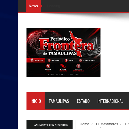
News
Loading...
INICIO
TAMAULIPAS
ESTADO
INTERNACIONAL
Home
/
H. Matamoros
/
Da
nuevos proyectos