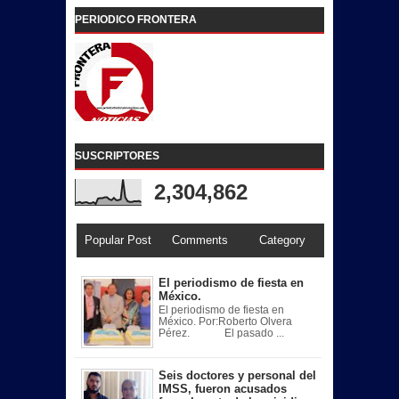
PERIODICO FRONTERA
SUSCRIPTORES
2,304,862
Popular Post
Comments
Category
El periodismo de fiesta en
México.
El periodismo de fiesta en
México. Por:Roberto Olvera
Pérez. El pasado ...
Seis doctores y personal del
IMSS, fueron acusados