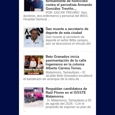
formalmente de homicidio
contra el periodista Armando
González Treviño…
POR: OSCAR TREVIÑO Seis
doctores, dos enfermeros y personal del IMSS,
Hospital General ...
Dan muerte a secretario de
deporte de esta ciudad
Dan muerte al secretario de
deporte el señor Willy campos ,
aún se desconoce el vínculo del
...
Beto Granados inicia
pavimentación de la calle
Ingenieros en la colonia
Alberto Carrera Torres.
Matamoros, Tamaulipas.– El
alcalde Beto Granados encabezó
el banderazo de arranque de la obra de ...
Respaldan candidatura de
Raúl Flores en el ISSSTE
Matamoros.
H. Matamoros, Tamaulipas a 05
de agosto del 2026.- Con el
propósito de exponer su plan de
...