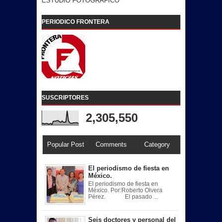
ESTUDIO FOTOGRAFICO
PERIODICO FRONTERA
SUSCRIPTORES
2,305,550
Popular Post
Comments
Category
El periodismo de fiesta en
México.
El periodismo de fiesta en
México. Por:Roberto Olvera
Pérez. El pasado ...
Seis doctores y personal del