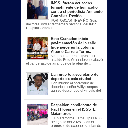
IMSS, fueron acusados
formalmente de homicidio
contra el periodista Armando
González Treviño…
POR: OSCAR TREVIÑO Seis
doctores, dos enfermeros y personal del IMSS,
Hospital General ...
Beto Granados inicia
pavimentación de la calle
Ingenieros en la colonia
Alberto Carrera Torres.
Matamoros, Tamaulipas.– El
alcalde Beto Granados encabezó
el banderazo de arranque de la obra de ...
Dan muerte a secretario de
deporte de esta ciudad
Dan muerte al secretario de
deporte el señor Willy campos ,
aún se desconoce el vínculo del
...
Respaldan candidatura de
Raúl Flores en el ISSSTE
Matamoros.
H. Matamoros, Tamaulipas a 05
de agosto del 2026.- Con el
propósito de exponer su plan de