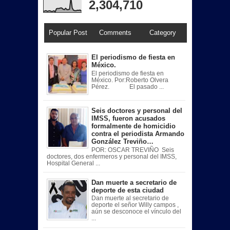
2,304,710
Popular Post
Comments
Category
El periodismo de fiesta en
México.
El periodismo de fiesta en
México. Por:Roberto Olvera
Pérez. El pasado ...
Seis doctores y personal del
IMSS, fueron acusados
formalmente de homicidio
contra el periodista Armando
González Treviño…
POR: OSCAR TREVIÑO Seis
doctores, dos enfermeros y personal del IMSS,
Hospital General ...
Dan muerte a secretario de
deporte de esta ciudad
Dan muerte al secretario de
deporte el señor Willy campos ,
aún se desconoce el vínculo del
...