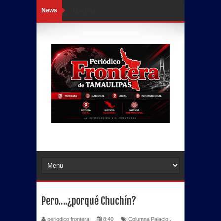
News
Loading...
Pero….¿porqué Chuchín?
periodico frontera
8:40
Columna Palacio
,