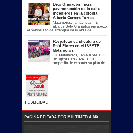
Beto Granados inicia
pavimentación de la calle
Ingenieros en la colonia
Alberto Carrera Torres.
Matamoros, Tamaulipas.– El
alcalde Beto Granados encabezó
el banderazo de arranque de la obra de ...
Respaldan candidatura de
Raúl Flores en el ISSSTE
Matamoros.
H. Matamoros, Tamaulipas a 05
de agosto del 2026.- Con el
propósito de exponer su plan de
...
PUBLICIDAD
PAGINA EDITADA POR MULTIMEDIA MX