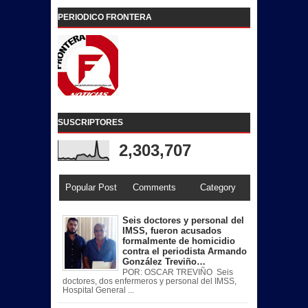
PERIODICO FRONTERA
SUSCRIPTORES
2,303,707
Popular Post
Comments
Category
Seis doctores y personal del
IMSS, fueron acusados
formalmente de homicidio
contra el periodista Armando
González Treviño…
POR: OSCAR TREVIÑO Seis
doctores, dos enfermeros y personal del IMSS,
Hospital General ...