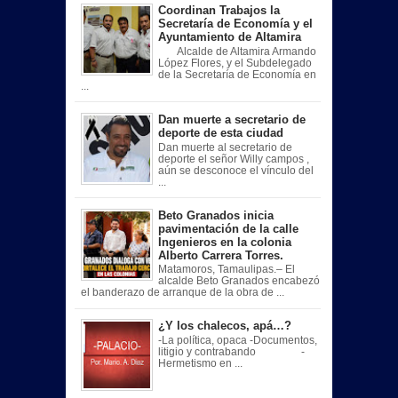
Coordinan Trabajos la
Secretaría de Economía y el
Ayuntamiento de Altamira
Alcalde de Altamira Armando
López Flores, y el Subdelegado
de la Secretaría de Economía en
...
Dan muerte a secretario de
deporte de esta ciudad
Dan muerte al secretario de
deporte el señor Willy campos ,
aún se desconoce el vínculo del
...
Beto Granados inicia
pavimentación de la calle
Ingenieros en la colonia
Alberto Carrera Torres.
Matamoros, Tamaulipas.– El
alcalde Beto Granados encabezó
el banderazo de arranque de la obra de ...
¿Y los chalecos, apá…?
-La política, opaca -Documentos,
litigio y contrabando -
Hermetismo en ...