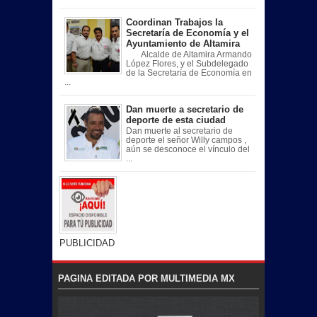
Coordinan Trabajos la
Secretaría de Economía y el
Ayuntamiento de Altamira
Alcalde de Altamira Armando
López Flores, y el Subdelegado
de la Secretaría de Economía en
...
Dan muerte a secretario de
deporte de esta ciudad
Dan muerte al secretario de
deporte el señor Willy campos ,
aún se desconoce el vínculo del
...
PUBLICIDAD
PAGINA EDITADA POR MULTIMEDIA MX