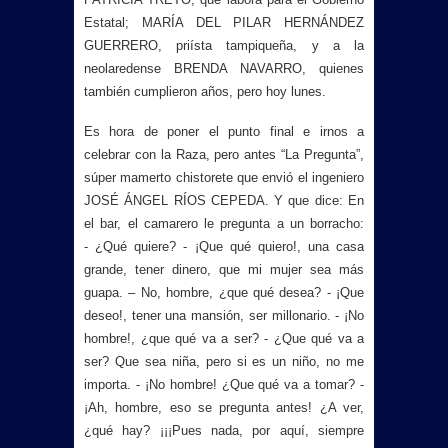
Estatal; MARÍA DEL PILAR HERNÁNDEZ
GUERRERO, priísta tampiqueña, y a la
neolaredense BRENDA NAVARRO, quienes
también cumplieron años, pero hoy lunes.
Es hora de poner el punto final e irnos a
celebrar con la Raza, pero antes “La Pregunta”,
súper mamerto chistorete que envió el ingeniero
JOSÉ ÁNGEL RÍOS CEPEDA. Y que dice:
En
el bar, el camarero le pregunta a un borracho:
-
¿Qué quiere? - ¡Que qué quiero!, una casa
grande, tener dinero, que mi mujer sea más
guapa. – No, hombre, ¿que qué desea? - ¡Que
deseo!, tener una mansión,
ser millonario.
- ¡No
hombre!, ¿que qué va a ser? - ¿Que qué va a
ser?
Que sea niña, pero si es un niño, no me
importa.
- ¡No hombre! ¿Que qué va a tomar? -
¡Ah, hombre, eso se pregunta antes! ¿A ver,
¿qué hay? ¡¡¡Pues nada, por aquí, siempre