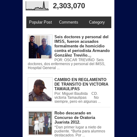
2,303,070
Popular Post
Comments
Category
Seis doctores y personal del
IMSS, fueron acusados
formalmente de homicidio
contra el periodista Armando
González Treviño…
POR: OSCAR TREVIÑO Seis
doctores, dos enfermeros y personal del IMSS,
Hospital General ...
CAMBIO EN REGLAMENTO
DE TRANSITO EN VICTORIA
TAMAULIPAS
Por: Miguel Bautista CD.
victoria Tamaulipas No
siempre, pero en algunas ...
Robo descarado en
Concurso de Oratoria
Juarista 2012.
*Dan primer lugar a nieto de
pudiente. *Burla para alumnos
destacados. Por ...