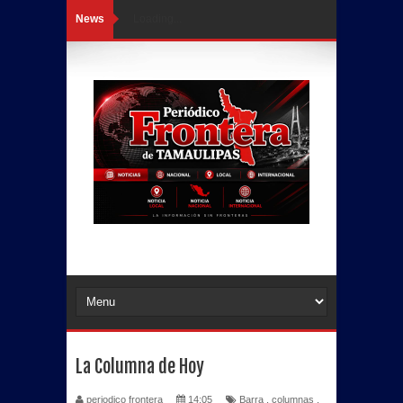
News
Loading...
La Columna de Hoy
periodico frontera
14:05
Barra
,
columnas
,