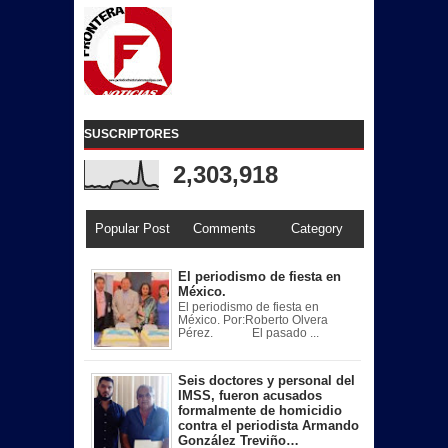
SUSCRIPTORES
2,303,918
Popular Post
Comments
Category
El periodismo de fiesta en
México.
El periodismo de fiesta en
México. Por:Roberto Olvera
Pérez. El pasado ...
Seis doctores y personal del
IMSS, fueron acusados
formalmente de homicidio
contra el periodista Armando
González Treviño…