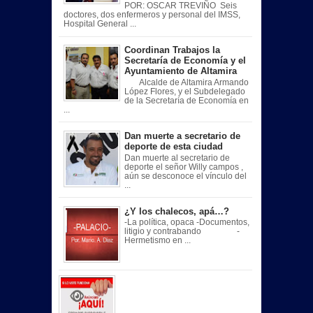
POR: OSCAR TREVIÑO Seis
doctores, dos enfermeros y personal del IMSS,
Hospital General ...
Coordinan Trabajos la
Secretaría de Economía y el
Ayuntamiento de Altamira
Alcalde de Altamira Armando
López Flores, y el Subdelegado
de la Secretaría de Economía en
...
Dan muerte a secretario de
deporte de esta ciudad
Dan muerte al secretario de
deporte el señor Willy campos ,
aún se desconoce el vínculo del
...
¿Y los chalecos, apá…?
-La política, opaca -Documentos,
litigio y contrabando -
Hermetismo en ...