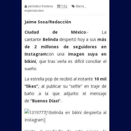
periodico frontera
7:51
Barra
,
espectaculos
Jaime Sosa/Redacción
Ciudad de México
.- La
cantante
Belinda
despertó hoy a sus
más
de 2 millones de seguidores en
Instagram
con una
imagen suya en
bikini
, que tras verla es difícil conciliar el
sueño.
La estrella pop de recibió al instante
10 mil
“likes”
, al publicar su “selfie” en traje de
baño a la que adjunto el mensaje
de
“Buenos Días!
“.