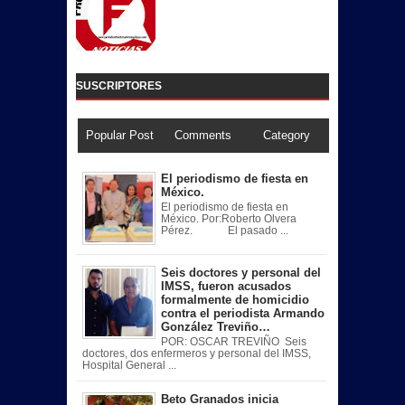
SUSCRIPTORES
Popular Post
Comments
Category
El periodismo de fiesta en
México.
El periodismo de fiesta en
México. Por:Roberto Olvera
Pérez. El pasado ...
Seis doctores y personal del
IMSS, fueron acusados
formalmente de homicidio
contra el periodista Armando
González Treviño…
POR: OSCAR TREVIÑO Seis
doctores, dos enfermeros y personal del IMSS,
Hospital General ...
Beto Granados inicia