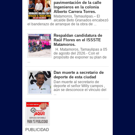
pavimentación de la calle
Ingenieros en la colonia
Alberto Carrera Torres.
Matamoros, Tamaulipas.– El
alcalde Beto Granados encabezó
el banderazo de arranque de la obra de ...
Respaldan candidatura de
Raúl Flores en el ISSSTE
Matamoros.
H. Matamoros, Tamaulipas a 05
de agosto del 2026.- Con el
propósito de exponer su plan de
...
Dan muerte a secretario de
deporte de esta ciudad
Dan muerte al secretario de
deporte el señor Willy campos ,
aún se desconoce el vínculo del
...
PUBLICIDAD