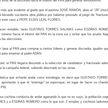
l virus de la discordia hacia el interior del PAN para generar divisionismo.
e más que evidente al grado que el panista JOSÉ RAMÓN, alias el “JR” (mu
á llevando suculenta obra pública por haberse prestado al juego de “fracturar
 en este caso a PEPE ELÍAS LEAL FLORES.
as luces rentable, tanto GUSTAVO TORRES SALINAS como ESDRAS ROM
veneno hacia el interior del PAN en la zona sur y evitar que los azules lle
 las elecciones.
n lana al PAN para comprar a ciertos líderes y generar discordia, igualito qu
A para empinar al padre ADÁN.
 piel, el PAN llegaría desunido a la selección de candidatos y fracturado ad
a la campaña federal, saliendo diezmado en las urnas.
platica que echarán andar como estrategia, es decir que GUSTAVO TORRE
ostando a que el “enemigo” se equivoque, en lugar de hacer su chamb
l PRI.
sa cochina conducta de andar agarrando lo que no es suyo, la población seg
ES y a ESDRAS ROMERO como lo que son: 2 simples y cochinos ladron