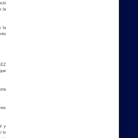
ció
e la
 la
ento
LEZ
 que
asta
enes
l y
í lo