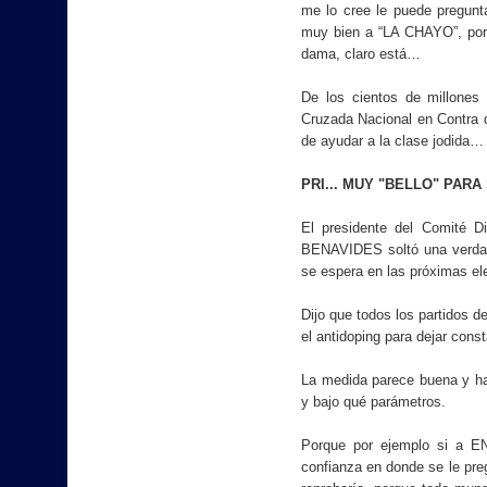
me lo cree le puede pregun
muy bien a “LA CHAYO”, por 
dama, claro está…
De los cientos de millon
Cruzada Nacional en Contra d
de ayudar a la clase jodi
PRI... MUY "BELLO" PAR
El presidente del Comité D
BENAVIDES soltó una verdade
se espera en las próximas el
Dijo que todos los partidos 
el antidoping para dejar cons
La medida parece buena y has
y bajo qué parámetros.
Porque por ejemplo si a 
confianza en donde se le preg