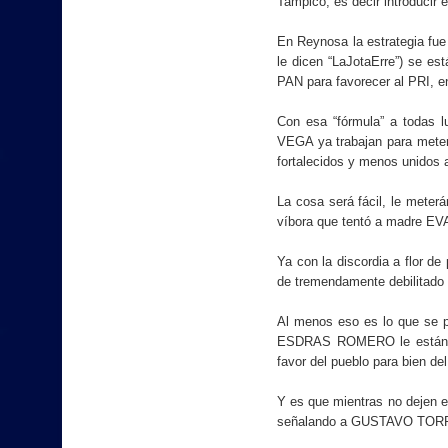
Tampico, es decir introducir e
En Reynosa la estrategia fu
le dicen “LaJotaErre”) se est
PAN para favorecer al PRI,
Con esa “fórmula” a tod
VEGA ya trabajan para meter 
fortalecidos y menos unidos a
La cosa será fácil, le meterá
víbora que tentó a madre EV
Ya con la discordia a flor de
de tremendamente debilitado 
Al menos eso es lo que se 
ESDRAS ROMERO le están ap
favor del pueblo para bien de
Y es que mientras no dejen e
señalando a GUSTAVO TORR