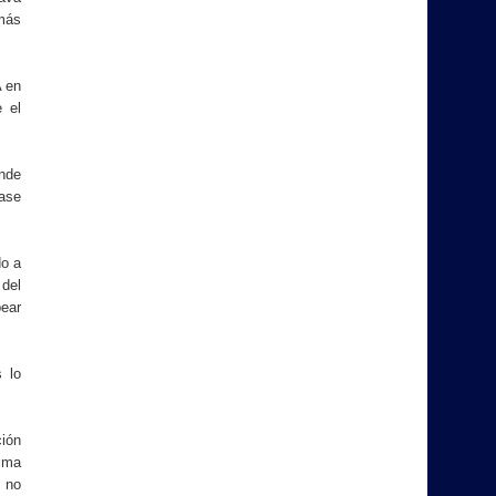
emás
A en
 el
nde
lase
do a
 del
bear
 lo
ión
sima
 no