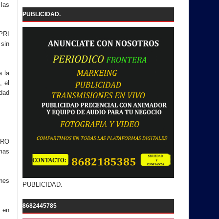
las
PUBLICIDAD.
 PRI
sin
a la
, el
idad
ERO
imas
ones
PUBLICIDAD.
8682445785
y en