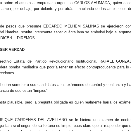
tar sobre el asunto al empresario argentino CARLOS AHUMADA, quien cono
arriba, por debajo, por delante y por atrás… hablando de las ambiciones d
es de pesos que presume EDGARDO MELHEM SALINAS se ejercieron con
el Hambre, resulta interesante saber cuánta lana se embolsó bajo el argum
da… DICEN… DIREMOS
A SER VERDAD
irectivo Estatal del Partido Revolucionario Institucional, RAFAEL GONZÁ
ra bomba mediática que podría tener un efecto contraproducente para lo
ecciones.
deberían someter a sus candidatos a los exámenes de control y confianza y h
tancia de que están “limpios”.
ta plausible, pero la pregunta obligada es quién realmente haría los exám
ENRIQUE CÁRDENAS DEL AVELLANO se le hiciera un examen de contro
untara si el origen de su fortuna es limpio, pues claro que al responder que s