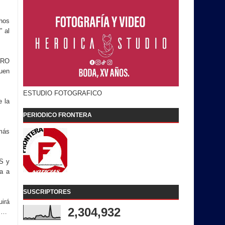
chos
” al
ERO
guen
ESTUDIO FOTOGRAFICO
e la
PERIODICO FRONTERA
emás
S y
a a
SUSCRIPTORES
uirá
2,304,932
es…