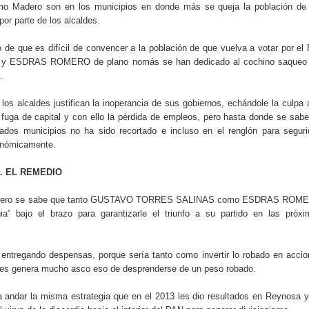
o Madero son en los municipios en donde más se queja la población de 
or parte de los alcaldes.
de que es difícil de convencer a la población de que vuelva a votar por el
ESDRAS ROMERO de plano nomás se han dedicado al cochino saqueo 
.
 los alcaldes justifican la inoperancia de sus gobiernos, echándole la culpa 
fuga de capital y con ello la pérdida de empleos, pero hasta donde se sabe
dos municipios no ha sido recortado e incluso en el renglón para segur
conómicamente.
… EL REMEDIO
o pero se sabe que tanto GUSTAVO TORRES SALINAS como ESDRAS ROM
a” bajo el brazo para garantizarle el triunfo a su partido en las próx
 entregando despensas, porque sería tanto como invertir lo robado en acci
 les genera mucho asco eso de desprenderse de un peso robado.
 andar la misma estrategia que en el 2013 les dio resultados en Reynosa 