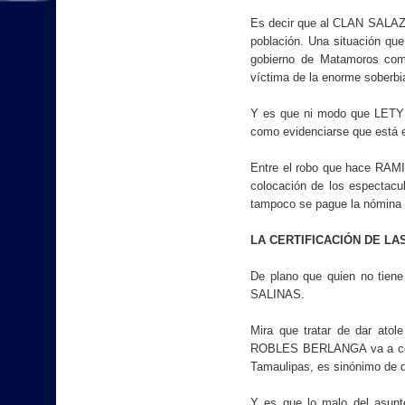
Es decir que al CLAN SALAZAR
población. Una situación qu
gobierno de Matamoros co
víctima de la enorme soberb
Y es que ni modo que LETY p
como evidenciarse que está 
Entre el robo que hace RAMI
colocación de los espectacu
tampoco se pague la nómina
LA CERTIFICACIÓN DE LA
De plano que quien no tien
SALINAS.
Mira que tratar de dar ato
ROBLES BERLANGA va a certif
Tamaulipas, es sinónimo de 
Y es que lo malo del asunt