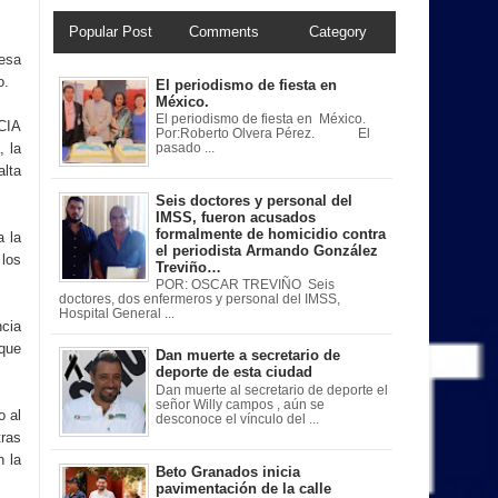
Popular Post
Comments
Category
esa
o.
El periodismo de fiesta en
México.
El periodismo de fiesta en México.
CIA
Por:Roberto Olvera Pérez. El
 la
pasado ...
alta
Seis doctores y personal del
IMSS, fueron acusados
formalmente de homicidio contra
a la
el periodista Armando González
los
Treviño…
POR: OSCAR TREVIÑO Seis
doctores, dos enfermeros y personal del IMSS,
Hospital General ...
ncia
 que
Dan muerte a secretario de
deporte de esta ciudad
Dan muerte al secretario de deporte el
señor Willy campos , aún se
o al
desconoce el vínculo del ...
tras
n la
Beto Granados inicia
pavimentación de la calle