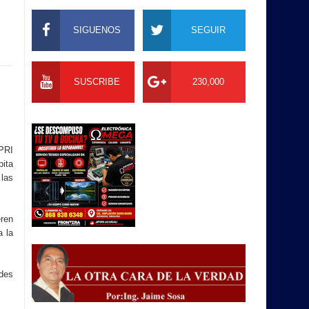
SIGUENOS
SEGUIR
SUSCRIBE
230,000
 PRI
pita
 las
eren
a la
ldes