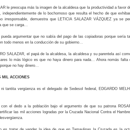
 le preocupa más la imagen de la alcaldesa que la productividad a favor d
e, independientemente de lo bochornoso que resulta el hecho de que exhiba
mo irresponsable, demuestra que LETICIA SALAZAR VÁZQUEZ ya se per
ia que se carga…
ueda argumentar que no sabía del pago de las copiadoras porque sería t
en todo menos en la conducción de su gobierno…
RO SALAZAR, el papá de la alcaldesa, la alcaldesa y su parentela así com
lares lo más lógico es que no haya dinero para nada… Ahora nomás falta
 porque no hay dinero…
S MIL ACCIONES
e ni tantita vergüenza es el delegado de Sedesol federal, EDGARDO MEL
le con el dedo a la población bajo el argumento de que su patrona ROSA
icar las mil acciones logradas por la Cruzada Nacional Contra el Hambr
desvergüenza.
o es tratar de vender la idea de que en Tamaulipas la Cruzada es la oct