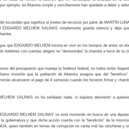
 por ejemplo, en Altamira simple y sencillamente han quedado a deber y ad
el escándalo que significa el jineteo de recursos por parte de MARTÍN LUN
eral EDGARDO MELHEM SALINAS simplemente guarda silencio y deja que
chamba.
egue que EDGARDO MELHEM insista en vivir en los tiempos de antes en do
e boletines con cuentas alegres se “demostraba” la chamba a favor de la c
cursos del presupuesto que maneja la Sedesol federal, no todos están llegan
ítame insistirle que la población de Altamira asegura que del “beneficio”
omás alcanzaron el pago de 4 semanas cuando les hicieron firmar y cham
LHEM SALINAS no ha señalado nada, ni siquiera desmentir a quienes
e EDGARDO MELHEM SALINAS se está moviendo en busca de una diputac
a la gubernatura y que dicha acción cuenta con la “bendición” de la mismí
quien también en temas de corrupción no canta mal las rancheras y si