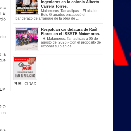
Ingenieros en la colonia Alberto
Carrera Torres.
e la
Matamoros, Tamaulipas.– El alcalde
n al
Beto Granados encabezó el
banderazo de arranque de la obra de ...
dió
Respaldan candidatura de Raúl
Flores en el ISSSTE Matamoros.
anto
H. Matamoros, Tamaulipas a 05 de
agosto del 2026.- Con el propósito de
exponer su plan de ...
o la
 que
PUBLICIDAD
HEM
RIO
e en
ava