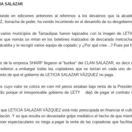
IA SALAZAR
ndo en ediciones anteriores al referirnos a los desatinos que la alcald
rracha de poder, ha venido incurriendo en el desarrollo de su desgobiern
 varios municipios de Tamaulipas fueron tapizados con la imagen de LETI
 que nomás se miran en los boletines matizados de descarada melcocha,
caldía y le recogió varios equipo de copiado; y ¿Por qué cree…? Pues por f
os de la empresa SHARP llegaron al “bunker” del CLAN SALAZAR, es decir 
ocedieron a embargar todas las copiadores que se tenían en cada uno de 
mento de que el gobierno de LETICIA SALAZAR VÁZQUEZ no paga.
s cuyo valor se cotiza en cien mil pesos estaban bajo renta de la Preside
dio porque el irresponsable gobierno de LETY dejó de pagar el contrato
ia que LETICIA SALAZAR VÁZQUEZ está más preocupada en financiar el cult
blación. Y es que resulta un devastador golpe mediático el hecho de que mien
oner espectaculares se niega a pagar la renta de las copiadoras que facilita