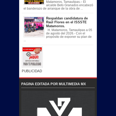
Matamoros, Tamaulipas.– El
alcalde Beto Granados encabezó
el banderazo de arranque de la obra de ...
Respaldan candidatura de
Raúl Flores en el ISSSTE
Matamoros.
H. Matamoros, Tamaulipas a 05
de agosto del 2026.- Con el
propósito de exponer su plan de
...
PUBLICIDAD
PAGINA EDITADA POR MULTIMEDIA MX