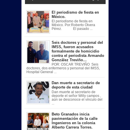
El periodismo de fiesta en
México.
El periodismo de fiesta en
México. Por:Roberto Olvera
Pérez. El pasado ...
Seis doctores y personal del
IMSS, fueron acusados
formalmente de homicidio
contra el periodista Armando
González Treviño…
POR: OSCAR TREVIÑO Seis
doctores, dos enfermeros y personal del IMSS,
Hospital General ...
Dan muerte a secretario de
deporte de esta ciudad
Dan muerte al secretario de
deporte el señor Willy campos ,
aún se desconoce el vínculo del
...
Beto Granados inicia
pavimentación de la calle
Ingenieros en la colonia
Alberto Carrera Torres.