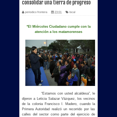
consolidar una tierra de progreso
periodico frontera
23:01
local
*El Miércoles Ciudadano cumple con la
atención a los matamorenses
“Estamos con usted alcaldesa”, le
dijeron a Leticia Salazar Vázquez, los vecinos
de la colonia Francisco I. Madero, cuando la
Primera Autoridad realizó un recorrido por las
calles del sector como parte del ejercicio de