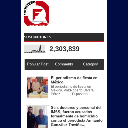
SUSCRIPTORES
2,303,839
Popular Post
Comments
Category
El periodismo de fiesta en
México.
El periodismo de fiesta en
México. Por:Roberto Olvera
Pérez. El pasado ...
Seis doctores y personal del
IMSS, fueron acusados
formalmente de homicidio
contra el periodista Armando
González Treviño…