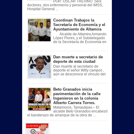
POR: OSCAR TREVIÑO Seis
doctores, dos enfermeros y personal del IMSS,
Hospital General ...
Coordinan Trabajos la
Secretaría de Economía y el
Ayuntamiento de Altamira
Alcalde de Altamira Armando
López Flores, y el Subdelegado
de la Secretaría de Economía en
...
Dan muerte a secretario de
deporte de esta ciudad
Dan muerte al secretario de
deporte el señor Willy campos ,
aún se desconoce el vínculo del
...
Beto Granados inicia
pavimentación de la calle
Ingenieros en la colonia
Alberto Carrera Torres.
Matamoros, Tamaulipas.– El
alcalde Beto Granados encabezó
el banderazo de arranque de la obra de ...