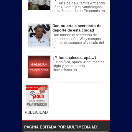
Alcalde de Altamira Armando
López Flores, y el Subdelegado
de la Secretaría de Economía en
...
Dan muerte a secretario de
deporte de esta ciudad
Dan muerte al secretario de
deporte el señor Willy campos ,
aún se desconoce el vínculo del
...
¿Y los chalecos, apá…?
-La política, opaca -Documentos,
litigio y contrabando -
Hermetismo en ...
PUBLICIDAD
PAGINA EDITADA POR MULTIMEDIA MX