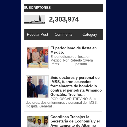
SUSCRIPTORES
2,303,974
Popular Post
Comments
Category
El periodismo de fiesta en
México.
El periodismo de fiesta en
México. Por:Roberto Olvera
Pérez. El pasado ...
Seis doctores y personal del
IMSS, fueron acusados
formalmente de homicidio
contra el periodista Armando
González Treviño…
POR: OSCAR TREVIÑO Seis
doctores, dos enfermeros y personal del IMSS,
Hospital General ...
Coordinan Trabajos la
Secretaría de Economía y el
Ayuntamiento de Altamira