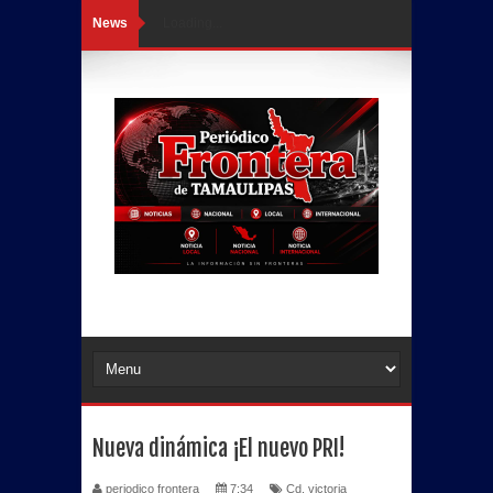
News
Loading...
Nueva dinámica ¡El nuevo PRI!
periodico frontera
7:34
Cd. victoria