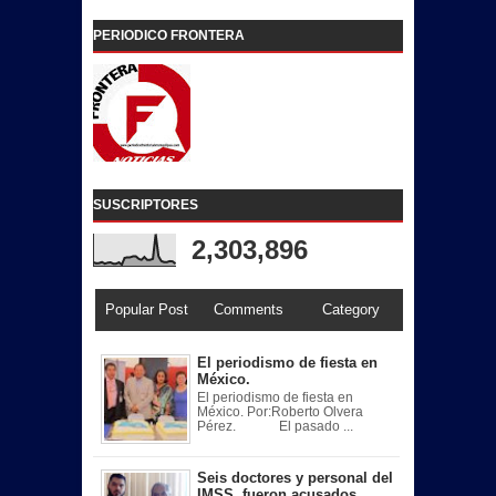
PERIODICO FRONTERA
SUSCRIPTORES
2,303,896
Popular Post
Comments
Category
El periodismo de fiesta en
México.
El periodismo de fiesta en
México. Por:Roberto Olvera
Pérez. El pasado ...
Seis doctores y personal del
IMSS, fueron acusados