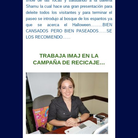
show de las focas y saludando a la ballena
Shamu la cual hace una gran presentación para
deleite todos los visitantes y para terminar el
paseo se introdujo al bosque de los espantos ya
que se acerca el Halloween………BIEN
CANSADOS PERO BIEN PASEADOS……SE
LOS RECOMIENDO……
TRABAJA IMAJ EN
LA
CAMPAÑA
DE
RECICAJE…