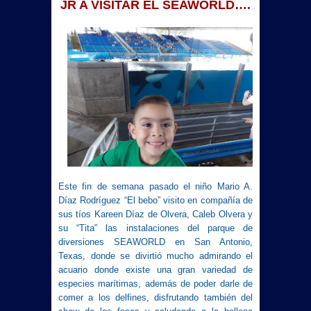
JR A VISITAR EL SEAWORLD….
Este fin de semana pasado el niño Mario A.
Díaz Rodríguez “El bebo” visito en compañía de
sus tíos Kareen Díaz de Olvera, Caleb Olvera y
su “Tita” las instalaciones del parque de
diversiones SEAWORLD en San Antonio,
Texas, donde se divirtió mucho admirando el
acuario donde existe una gran variedad de
especies marítimas, además de poder darle de
comer a los delfines, disfrutando también del