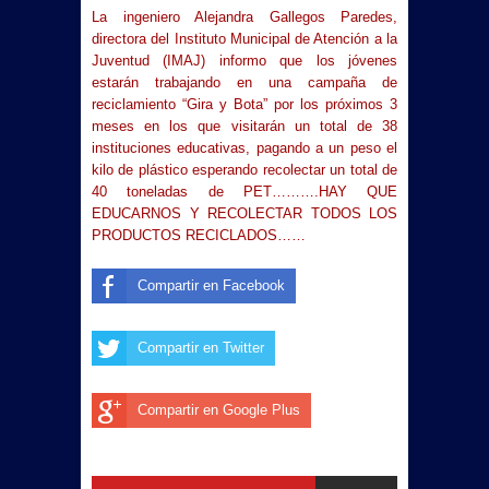
La ingeniero Alejandra Gallegos Paredes,
directora del Instituto Municipal de Atención a
la
Juventud
(IMAJ) informo que los jóvenes
estarán trabajando en una campaña de
reciclamiento “Gira y Bota” por los próximos 3
meses en los que visitarán un total de 38
instituciones educativas, pagando a un peso el
kilo de plástico esperando recolectar un total de
40 toneladas de PET……….HAY QUE
EDUCARNOS Y RECOLECTAR TODOS LOS
PRODUCTOS RECICLADOS……
Compartir en Facebook
Compartir en Twitter
Compartir en Google Plus