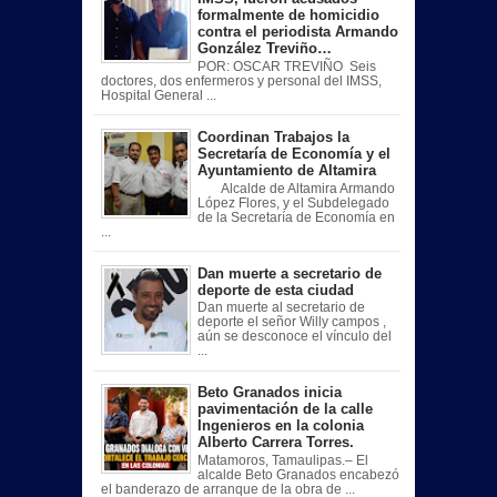
formalmente de homicidio
contra el periodista Armando
González Treviño…
POR: OSCAR TREVIÑO Seis
doctores, dos enfermeros y personal del IMSS,
Hospital General ...
Coordinan Trabajos la
Secretaría de Economía y el
Ayuntamiento de Altamira
Alcalde de Altamira Armando
López Flores, y el Subdelegado
de la Secretaría de Economía en
...
Dan muerte a secretario de
deporte de esta ciudad
Dan muerte al secretario de
deporte el señor Willy campos ,
aún se desconoce el vínculo del
...
Beto Granados inicia
pavimentación de la calle
Ingenieros en la colonia
Alberto Carrera Torres.
Matamoros, Tamaulipas.– El
alcalde Beto Granados encabezó
el banderazo de arranque de la obra de ...