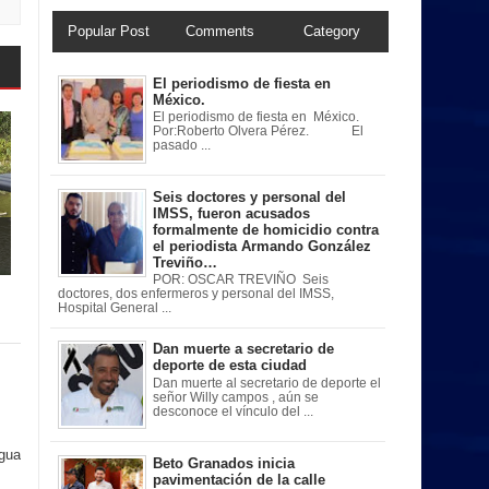
Popular Post
Comments
Category
El periodismo de fiesta en
México.
El periodismo de fiesta en México.
Por:Roberto Olvera Pérez. El
pasado ...
Seis doctores y personal del
IMSS, fueron acusados
formalmente de homicidio contra
el periodista Armando González
Treviño…
POR: OSCAR TREVIÑO Seis
doctores, dos enfermeros y personal del IMSS,
Hospital General ...
Dan muerte a secretario de
deporte de esta ciudad
Dan muerte al secretario de deporte el
señor Willy campos , aún se
desconoce el vínculo del ...
igua
Beto Granados inicia
pavimentación de la calle