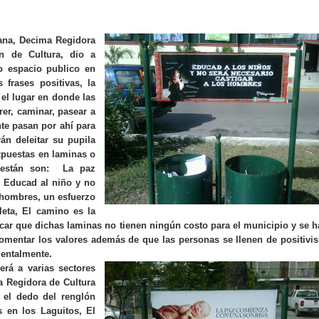
na, Decima Regidora
n de Cultura, dio a
o espacio publico en
frases positivas, la
 el lugar en donde las
er, caminar, pasear a
e pasan por ahí para
án deleitar su pupila
xpuestas en laminas o
 están son: La paz
 Educad al niño y no
s hombres, un esfuerzo
leta, El camino es la
tacar que dichas laminas no tienen ningún costo para el municipio y se
h
fomentar los valores además de que las personas se llenen de positivi
mentalmente.
erá a varias sectores
a Regidora
de Cultura
 el dedo del renglón
 en los Laguitos, El