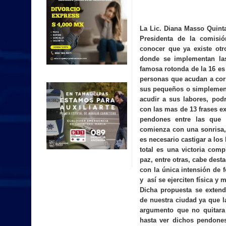
La Lic. Diana
Masso Quinta
Presidenta de la comisió
conocer que ya existe otr
donde se implementan las 
famosa rotonda de la 16 es
personas que acudan a corr
sus pequeños o simplement
acudir a sus labores, podr
con las mas de 13 frases e
pendones entre las que
comienza con una sonrisa,
es necesario castigar a lo
total es una victoria comp
paz, entre otras, cabe des
con la única intensión de 
y así se ejerciten física y 
Dicha propuesta se extend
de nuestra ciudad ya que
l
argumento que no quitara
hasta ver dichos pendones