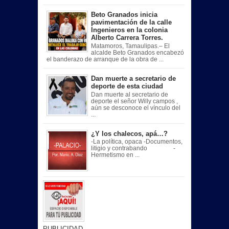
Beto Granados inicia
pavimentación de la calle
Ingenieros en la colonia
Alberto Carrera Torres.
Matamoros, Tamaulipas.– El
alcalde Beto Granados encabezó
el banderazo de arranque de la obra de ...
Dan muerte a secretario de
deporte de esta ciudad
Dan muerte al secretario de
deporte el señor Willy campos ,
aún se desconoce el vínculo del
...
¿Y los chalecos, apá…?
-La política, opaca -Documentos,
litigio y contrabando -
Hermetismo en ...
PUBLICIDAD