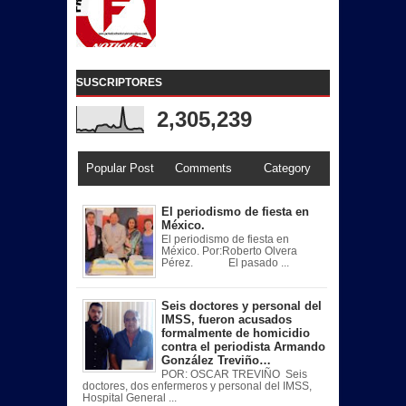
SUSCRIPTORES
2,305,239
Popular Post
Comments
Category
El periodismo de fiesta en
México.
El periodismo de fiesta en
México. Por:Roberto Olvera
Pérez. El pasado ...
Seis doctores y personal del
IMSS, fueron acusados
formalmente de homicidio
contra el periodista Armando
González Treviño…
POR: OSCAR TREVIÑO Seis
doctores, dos enfermeros y personal del IMSS,
Hospital General ...