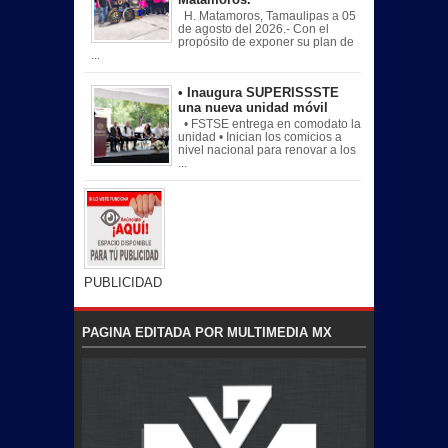
H. Matamoros, Tamaulipas a 05
de agosto del 2026.- Con el
propósito de exponer su plan de
...
• Inaugura SUPERISSSTE
una nueva unidad móvil
• FSTSE entrega en comodato la
unidad • Inician los comicios a
nivel nacional para renovar a los
...
PUBLICIDAD
PAGINA EDITADA POR MULTIMEDIA MX