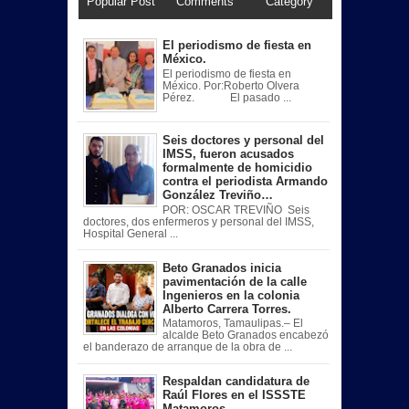
Popular Post
Comments
Category
El periodismo de fiesta en
México.
El periodismo de fiesta en
México. Por:Roberto Olvera
Pérez. El pasado ...
Seis doctores y personal del
IMSS, fueron acusados
formalmente de homicidio
contra el periodista Armando
González Treviño…
POR: OSCAR TREVIÑO Seis
doctores, dos enfermeros y personal del IMSS,
Hospital General ...
Beto Granados inicia
pavimentación de la calle
Ingenieros en la colonia
Alberto Carrera Torres.
Matamoros, Tamaulipas.– El
alcalde Beto Granados encabezó
el banderazo de arranque de la obra de ...
Respaldan candidatura de
Raúl Flores en el ISSSTE
Matamoros.