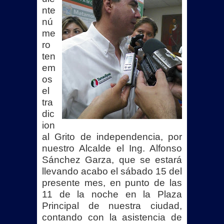
nte
nú
me
ro
ten
em
os
el
tra
dic
ion
al Grito de independencia, por
nuestro Alcalde el Ing. Alfonso
Sánchez Garza, que se estará
llevando acabo el sábado 15 del
presente mes, en punto de las
11 de la noche en la Plaza
Principal de nuestra ciudad,
contando con la asistencia de