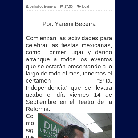
periodico frontera
17:53
local
Por: Yaremi Becerra
Comienzan las actividades para
celebrar las fiestas mexicanas,
como primer lugar y dando
arranque a todos los eventos
que s
e estarán presentando a lo
largo de todo el mes, tenemos el
certamen “Srita.
Independencia” que se llevara
acabo el día viernes 14 de
Septiembre en el Teatro de la
Reforma.
Co
mo
sig
uie