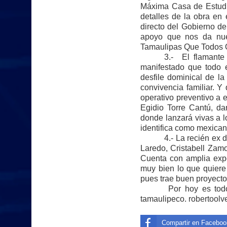
Máxima Casa de Estudios
detalles de la obra en
directo del Gobierno d
apoyo que nos da nue
Tamaulipas Que Todos 
3.- El flamante
manifestado que todo e
desfile dominical de l
convivencia familiar. Y
operativo preventivo a e
Egidio Torre Cantú, dar
donde lanzará vivas a 
identifica como mexica
4.- La recién ex 
Laredo, Cristabell Zam
Cuenta con amplia expe
muy bien lo que quiere 
pues trae buen proyecto p
Por hoy es todo
tamaulipeco.
robertool
Compartir en Faceboo