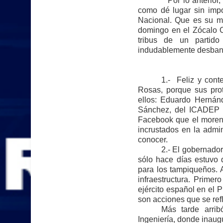
Por lo anterior, esto
como dé lugar sin impo
Nacional. Que es su ma
domingo en el Zócalo C
tribus de un partido
indudablemente desband
1.- Feliz y con
Rosas, porque sus prot
ellos: Eduardo Hernán
Sánchez, del ICADEP y
Facebook que el moren
incrustados en la admin
conocer.
2.- El gobernador
sólo hace días estuvo 
para los tampiqueños. 
infraestructura. Primer
ejército español en el 
son acciones que se refl
Más tarde arrib
Ingeniería, donde inaugur