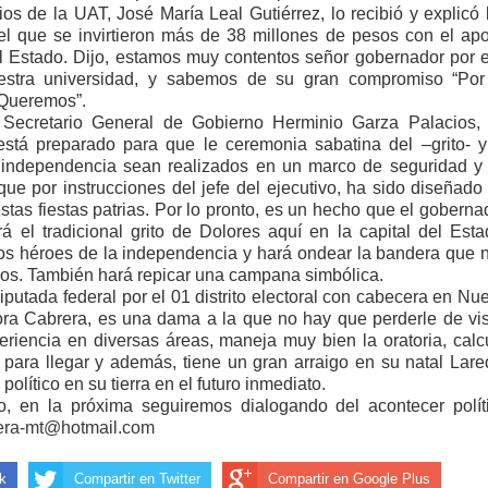
 de la UAT, José María Leal Gutiérrez, lo recibió y explicó 
 el que se invirtieron más de 38 millones de pesos con el ap
el Estado. Dijo, estamos muy contentos señor gobernador por 
stra universidad, y sabemos de su gran compromiso “Por
Queremos”.
 Secretario General de Gobierno Herminio Garza Palacios,
stá preparado para que le ceremonia sabatina del –grito- y
a independencia sean realizados en un marco de seguridad y
 que por instrucciones del jefe del ejecutivo, ha sido diseñado
stas fiestas patrias. Por lo pronto, es un hecho que el goberna
á el tradicional grito de Dolores aquí en la capital del Esta
los héroes de la independencia y hará ondear la bandera que 
nos. También hará repicar una campana simbólica.
diputada federal por el 01 distrito electoral con cabecera en Nu
ora Cabrera, es una dama a la que no hay que perderle de vis
riencia en diversas áreas, maneja muy bien la oratoria, calc
para llegar y además, tiene un gran arraigo en su natal Lare
olítico en su tierra en el futuro inmediato.
, en la próxima seguiremos dialogando del acontecer polít
vera-mt@hotmail.com
k
Compartir en Twitter
Compartir en Google Plus