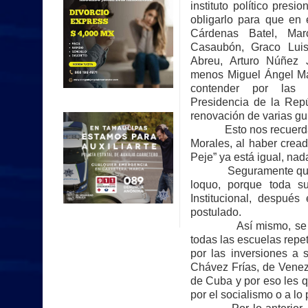
instituto político presi
obligarlo para que en 
Cárdenas Batel, Mar
Casaubón, Graco Luis
Abreu, Arturo Núñez
menos Miguel Ángel M
contender por las 
Presidencia de la Repú
renovación de varias gu
Esto nos recuerda muc
Morales, al haber cread
Peje” ya está igual, n
Seguramente que para
loquo, porque toda s
Institucional, después
postulado.
Así mismo, se afirma
todas las escuelas rep
por las inversiones a 
Chávez Frías, de Venez
de Cuba y por eso les q
por el socialismo o a lo