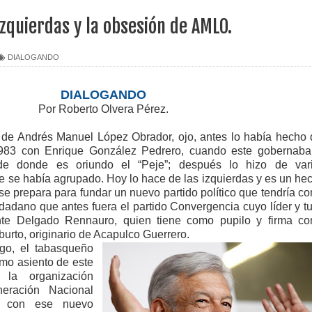
 izquierdas y la obsesión de AMLO.
DIALOGANDO
DIALOGANDO
Por Roberto Olvera Pérez.
rés Manuel López Obrador, ojo, antes lo había hecho 
 1983 con Enrique González Pedrero, cuando este gobernaba
e donde es oriundo el “Peje”; después lo hizo de var
e se había agrupado. Hoy lo hace de las izquierdas y es un he
se prepara para fundar un nuevo partido político que tendría c
adano que antes fuera el partido Convergencia cuyo líder y tu
nte Delgado Rennauro, quien tiene como pupilo y firma c
burto, originario de Acapulco Guerrero.
l tabasqueño
omo asiento de este
la organización
eración Nacional
 con ese nuevo