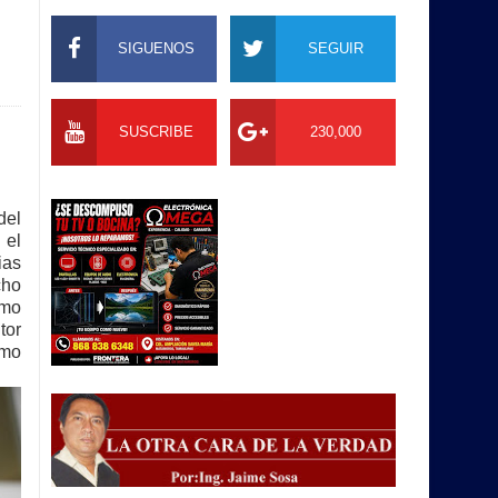
SIGUENOS
SEGUIR
SUSCRIBE
230,000
del
 el
ias
cho
omo
tor
omo