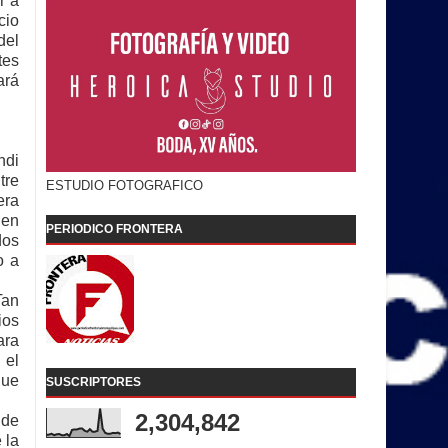
r a
cio
del
tes
ará
ndi
tre
ESTUDIO FOTOGRAFICO
era
 en
PERIODICO FRONTERA
dos
o a
Tan
ios
ara
 el
que
SUSCRIPTORES
2,304,842
 de
 la