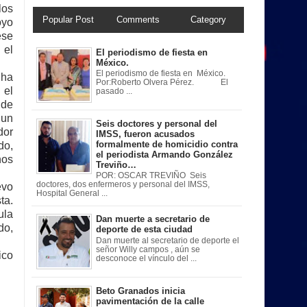
los
Popular Post
Comments
Category
oyo
ese
 el
El periodismo de fiesta en
México.
El periodismo de fiesta en México.
 ha
Por:Roberto Olvera Pérez. El
 el
pasado ...
 de
 un
Seis doctores y personal del
dor
IMSS, fueron acusados
formalmente de homicidio contra
do,
el periodista Armando González
nos
Treviño…
POR: OSCAR TREVIÑO Seis
doctores, dos enfermeros y personal del IMSS,
evo
Hospital General ...
ta.
ula
Dan muerte a secretario de
do,
deporte de esta ciudad
Dan muerte al secretario de deporte el
señor Willy campos , aún se
ico
desconoce el vínculo del ...
Beto Granados inicia
pavimentación de la calle