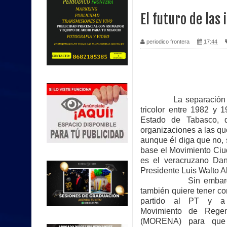
El futuro de las
periodico frontera
17:44
La separación de And
tricolor entre 1982 y
Estado de Tabasco, d
organizaciones a las qu
aunque él diga que no, 
base el Movimiento Ciud
es el veracruzano Da
Presidente Luis Walto A
Sin embargo, e
también quiere tener c
partido al PT y a 
Movimiento de Regen
(MORENA) para que