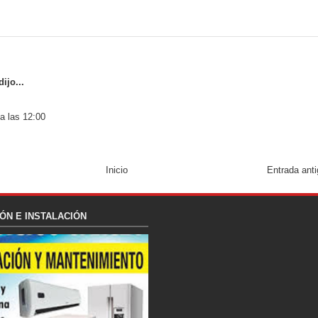
ijo...
a las 12:00
Inicio
Entrada ant
ÓN E INSTALACIÓN