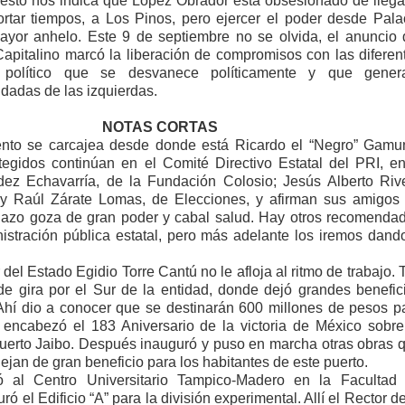
 nos indica que López Obrador está obsesionado de llega
rtar tiempos, a Los Pinos, pero ejercer el poder desde Pala
yor anhelo. Este 9 de septiembre no se olvida, el anuncio 
apitalino marcó la liberación de compromisos con las diferen
 político que se desvanece políticamente y que gener
adas de las izquierdas.
NOTAS CORTAS
tento se carcajea desde donde está Ricardo el “Negro” Gamu
egidos continúan en el Comité Directivo Estatal del PRI, en
dez Echavarría, de la Fundación Colosio; Jesús Alberto Riv
 Raúl Zárate Lomas, de Elecciones, y afirman sus amigos
azo goza de gran poder y cabal salud. Hay otros recomenda
istración pública estatal, pero más adelante los iremos dand
 del Estado Egidio Torre Cantú no le afloja al ritmo de trabajo. 
de gira por el Sur de la entidad, donde dejó grandes benefic
Ahí dio a conocer que se destinarán 600 millones de pesos p
o encabezó el 183 Aniversario de la victoria de México sobre
Puerto Jaibo. Después inauguró y puso en marcha otras obras 
ejan de gran beneficio para los habitantes de este puerto.
ó al Centro Universitario Tampico-Madero en la Facultad
ó el Edificio “A” para la división experimental. Allí el Rector de