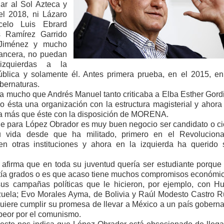
onar al Sol Azteca y
el 2018, ni Lázaro
celo Luis Ebrard
 Ramírez Garrido
 Jiménez y mucho
ancera, no puedan
izquierdas a la
blica y solamente él. Antes primera prueba, en el 2015, en
bernaturas.
ho que Andrés Manuel tanto criticaba a Elba Esther Gordi
o ésta una organización con la estructura magisterial y ahora 
ada más que éste con la disposición de MORENA.
 López Obrador es muy buen negocio ser candidato o ci
u vida desde que ha militado, primero en el Revoluciona
 en otras instituciones y ahora en la izquierda ha querido 
 que en toda su juventud quería ser estudiante porque
etía grados o es que acaso tiene muchos compromisos económi
sus campañas políticas que le hicieron, por ejemplo, con H
uela; Evo Morales Ayma, de Bolivia y Raúl Modesto Castro R
uiere cumplir su promesa de llevar a México a un país gobern
 peor por el comunismo.