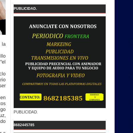
PUBLICIDAD.
 la
llo
“el
clo
rio
ser
 en
cos
ugo
PUBLICIDAD.
uz,
ado
8682445785