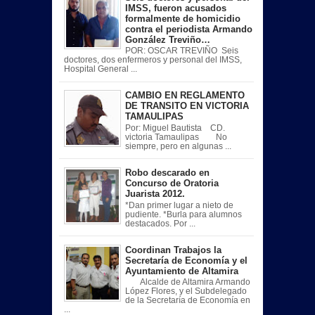
IMSS, fueron acusados
formalmente de homicidio
contra el periodista Armando
González Treviño…
POR: OSCAR TREVIÑO Seis
doctores, dos enfermeros y personal del IMSS,
Hospital General ...
CAMBIO EN REGLAMENTO
DE TRANSITO EN VICTORIA
TAMAULIPAS
Por: Miguel Bautista CD.
victoria Tamaulipas No
siempre, pero en algunas ...
Robo descarado en
Concurso de Oratoria
Juarista 2012.
*Dan primer lugar a nieto de
pudiente. *Burla para alumnos
destacados. Por ...
Coordinan Trabajos la
Secretaría de Economía y el
Ayuntamiento de Altamira
Alcalde de Altamira Armando
López Flores, y el Subdelegado
de la Secretaría de Economía en
...