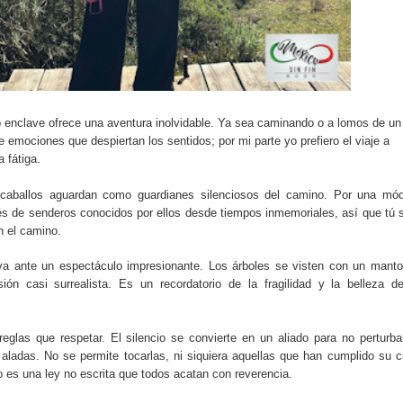
 enclave ofrece una aventura inolvidable. Ya sea caminando o a lomos de un
e emociones que despiertan los sentidos; por mi parte yo prefiero el viaje a
a fátiga.
s caballos aguardan como guardianes silenciosos del camino. Por una mó
és de senderos conocidos por ellos desde tiempos inmemoriales, así que tú 
n el camino.
leva ante un espectáculo impresionante. Los árboles se visten con un mant
ión casi surrealista. Es un recordatorio de la fragilidad y la belleza d
eglas que respetar. El silencio se convierte en un aliado para no perturba
aladas. No se permite tocarlas, ni siquiera aquellas que han cumplido su c
rno es una ley no escrita que todos acatan con reverencia.