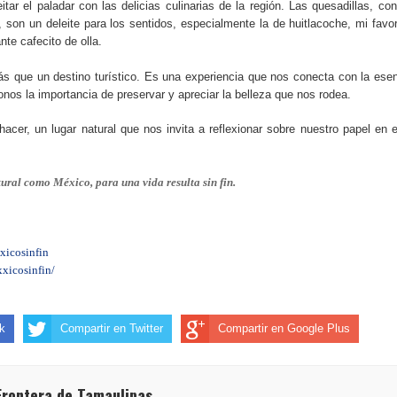
itar el paladar con las delicias culinarias de la región. Las quesadillas, co
 son un deleite para los sentidos, especialmente la de huitlacoche, mi favor
te cafecito de olla.
 que un destino turístico. Es una experiencia que nos conecta con la ese
os la importancia de preservar y apreciar la belleza que nos rodea.
acer, un lugar natural que nos invita a reflexionar sobre nuestro papel en 
tural como México, para una vida resulta sin fin.
xicosinfin
xicosinfin/
k
Compartir en Twitter
Compartir en Google Plus
Frontera de Tamaulipas