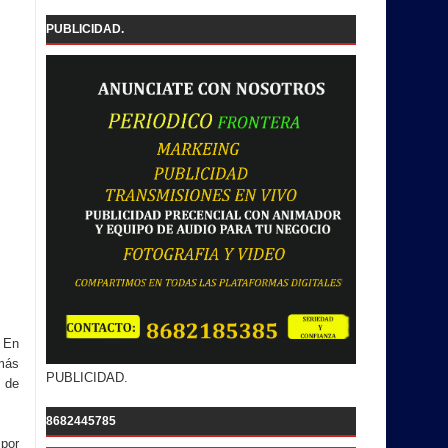
PUBLICIDAD.
 En
 más
PUBLICIDAD.
 de
8682445785
 por