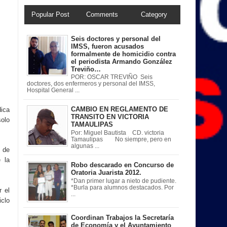
Popular Post
Comments
Category
Seis doctores y personal del
IMSS, fueron acusados
formalmente de homicidio contra
el periodista Armando González
Treviño…
POR: OSCAR TREVIÑO Seis
doctores, dos enfermeros y personal del IMSS,
Hospital General ...
CAMBIO EN REGLAMENTO DE
dica
TRANSITO EN VICTORIA
solo
TAMAULIPAS
Por: Miguel Bautista CD. victoria
Tamaulipas No siempre, pero en
algunas ...
o de
e la
Robo descarado en Concurso de
Oratoria Juarista 2012.
*Dan primer lugar a nieto de pudiente.
*Burla para alumnos destacados. Por
r el
...
iclo
Coordinan Trabajos la Secretaría
de Economía y el Ayuntamiento