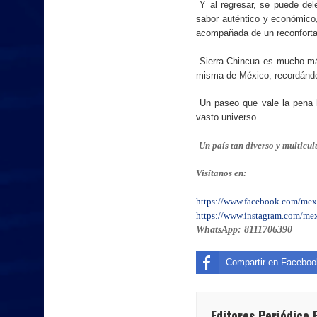
Y al regresar, se puede dele
sabor auténtico y económico,
acompañada de un reconfortan
Sierra Chincua es mucho más
misma de México, recordándon
Un paseo que vale la pena h
vasto universo.
Un país tan diverso y multicul
Visítanos en:
https://www.facebook.com/mex
https://www.instagram.com/mex
WhatsApp: 8111706390
Compartir en Faceboo
Editores Periódico 