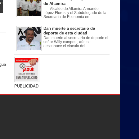
s
de Altamira
Alcalde de Altamira Armando
López Flores, y el Subdelegado de la
Secretaría de Economía en ...
Dan muerte a secretario de
deporte de esta ciudad
Dan muerte al secretario de deporte el
señor Willy campos , aún se
desconoce el vínculo del ...
igua
PUBLICIDAD