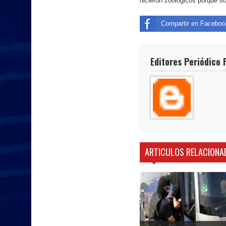
hicieron zoológicos porque s
Compartir en Faceboo
Editores Periódico 
ARTICULOS RELACIONA