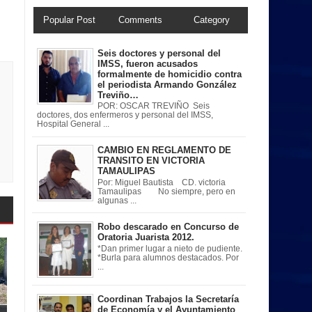
Popular Post
Comments
Category
Seis doctores y personal del
IMSS, fueron acusados
formalmente de homicidio contra
el periodista Armando González
Treviño…
POR: OSCAR TREVIÑO Seis
doctores, dos enfermeros y personal del IMSS,
Hospital General ...
CAMBIO EN REGLAMENTO DE
TRANSITO EN VICTORIA
TAMAULIPAS
Por: Miguel Bautista CD. victoria
Tamaulipas No siempre, pero en
algunas ...
Robo descarado en Concurso de
Oratoria Juarista 2012.
*Dan primer lugar a nieto de pudiente.
*Burla para alumnos destacados. Por
...
Coordinan Trabajos la Secretaría
de Economía y el Ayuntamiento