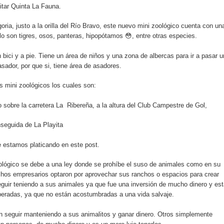
itar Quinta La Fauna.
oria, justo a la orilla del Río Bravo, este nuevo mini zoológico cuenta con un
lo son tigres, osos, panteras, hipopótamos 😳, entre otras especies.
bici y a pie. Tiene un área de niños y una zona de albercas para ir a pasar u
 asador, por que si, tiene área de asadores.
 mini zoológicos los cuales son:
 sobre la carretera La Ribereña, a la altura del Club Campestre de Gol,
seguida de La Playita
e estamos platicando en este post.
oológico se debe a una ley donde se prohíbe el suso de animales como en su
chos empresarios optaron por aprovechar sus ranchos o espacios para crear
eguir teniendo a sus animales ya que fue una inversión de mucho dinero y es
beradas, ya que no están acostumbradas a una vida salvaje.
en seguir manteniendo a sus animalitos y ganar dinero. Otros simplemente