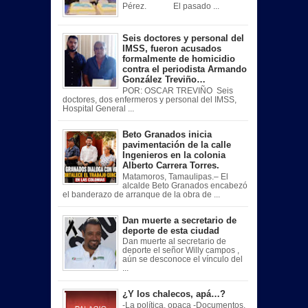
Pérez. El pasado ...
Seis doctores y personal del
IMSS, fueron acusados
formalmente de homicidio
contra el periodista Armando
González Treviño…
POR: OSCAR TREVIÑO Seis
doctores, dos enfermeros y personal del IMSS,
Hospital General ...
Beto Granados inicia
pavimentación de la calle
Ingenieros en la colonia
Alberto Carrera Torres.
Matamoros, Tamaulipas.– El
alcalde Beto Granados encabezó
el banderazo de arranque de la obra de ...
Dan muerte a secretario de
deporte de esta ciudad
Dan muerte al secretario de
deporte el señor Willy campos ,
aún se desconoce el vínculo del
...
¿Y los chalecos, apá…?
-La política, opaca -Documentos,