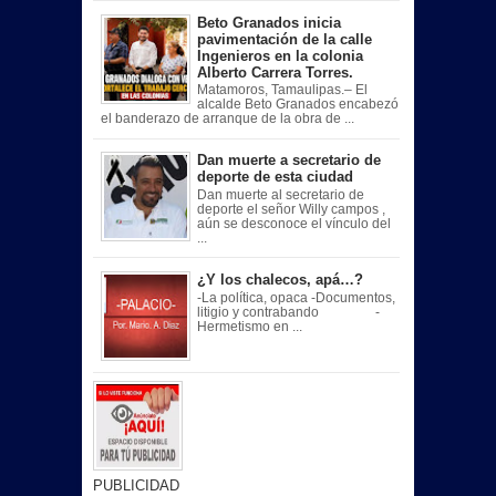
Beto Granados inicia
pavimentación de la calle
Ingenieros en la colonia
Alberto Carrera Torres.
Matamoros, Tamaulipas.– El
alcalde Beto Granados encabezó
el banderazo de arranque de la obra de ...
Dan muerte a secretario de
deporte de esta ciudad
Dan muerte al secretario de
deporte el señor Willy campos ,
aún se desconoce el vínculo del
...
¿Y los chalecos, apá…?
-La política, opaca -Documentos,
litigio y contrabando -
Hermetismo en ...
PUBLICIDAD