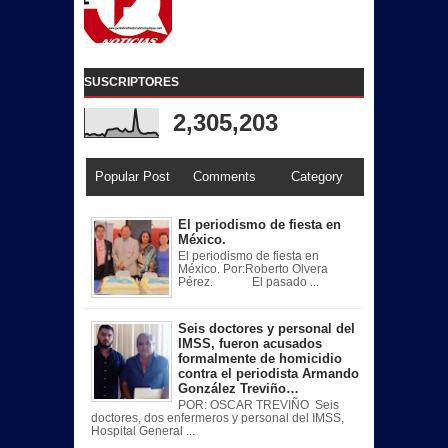
SUSCRIPTORES
2,305,203
Popular Post
Comments
Category
El periodismo de fiesta en
México.
El periodismo de fiesta en
México. Por:Roberto Olvera
Pérez. El pasado ...
Seis doctores y personal del
IMSS, fueron acusados
formalmente de homicidio
contra el periodista Armando
González Treviño…
POR: OSCAR TREVIÑO Seis
doctores, dos enfermeros y personal del IMSS,
Hospital General ...