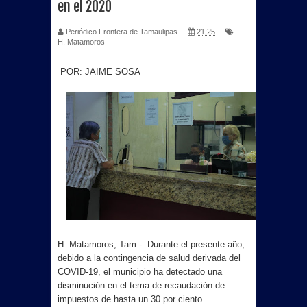
en el 2020
Periódico Frontera de Tamaulipas
21:25
H. Matamoros
POR: JAIME SOSA
H. Matamoros, Tam.- Durante el presente año,
debido a la contingencia de salud derivada del
COVID-19, el municipio ha detectado una
disminución en el tema de recaudación de
impuestos de hasta un 30 por ciento.