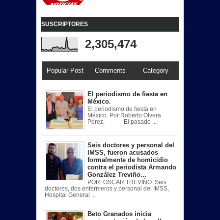
SUSCRIPTORES
2,305,474
Popular Post
Comments
Category
El periodismo de fiesta en
México.
El periodismo de fiesta en
México. Por:Roberto Olvera
Pérez. El pasado ...
Seis doctores y personal del
IMSS, fueron acusados
formalmente de homicidio
contra el periodista Armando
González Treviño…
POR: OSCAR TREVIÑO Seis
doctores, dos enfermeros y personal del IMSS,
Hospital General ...
Beto Granados inicia