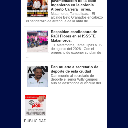
pavimentación de la calle
Ingenieros en la colonia
Alberto Carrera Torres.
Matamoros, Tamaulipas.– El
alcalde Beto Granados encabezó
el banderazo de arranque de la obra de ...
Respaldan candidatura de
Raúl Flores en el ISSSTE
Matamoros.
H. Matamoros, Tamaulipas a 05
de agosto del 2026.- Con el
propósito de exponer su plan de
...
Dan muerte a secretario de
deporte de esta ciudad
Dan muerte al secretario de
deporte el señor Willy campos ,
aún se desconoce el vínculo del
...
PUBLICIDAD