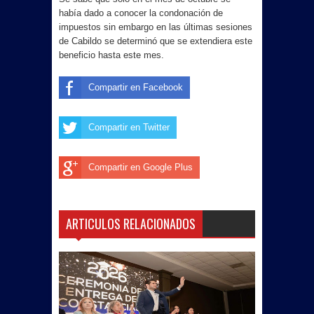
había dado a conocer la condonación de
impuestos sin embargo en las últimas sesiones
de Cabildo se determinó que se extendiera este
beneficio hasta este mes.
Compartir en Facebook
Compartir en Twitter
Compartir en Google Plus
ARTICULOS RELACIONADOS