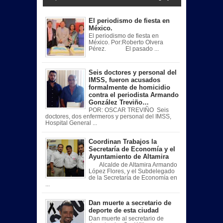
El periodismo de fiesta en
México.
El periodismo de fiesta en
México. Por:Roberto Olvera
Pérez. El pasado ...
Seis doctores y personal del
IMSS, fueron acusados
formalmente de homicidio
contra el periodista Armando
González Treviño…
POR: OSCAR TREVIÑO Seis
doctores, dos enfermeros y personal del IMSS,
Hospital General ...
Coordinan Trabajos la
Secretaría de Economía y el
Ayuntamiento de Altamira
Alcalde de Altamira Armando
López Flores, y el Subdelegado
de la Secretaría de Economía en
...
Dan muerte a secretario de
deporte de esta ciudad
Dan muerte al secretario de