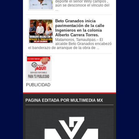
deporte el señor Willy campos ,
aún se desconoce el vínculo del
...
Beto Granados inicia
pavimentación de la calle
Ingenieros en la colonia
Alberto Carrera Torres.
Matamoros, Tamaulipas.– El
alcalde Beto Granados encabezó
el banderazo de arranque de la obra de ...
PUBLICIDAD
PAGINA EDITADA POR MULTIMEDIA MX