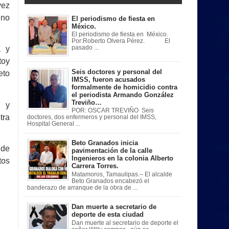
vez
 no
El periodismo de fiesta en
México.
El periodismo de fiesta en México.
Por:Roberto Olvera Pérez. El
pasado ...
a y
toy
Seis doctores y personal del
eto
IMSS, fueron acusados
formalmente de homicidio contra
el periodista Armando González
Treviño…
a y
POR: OSCAR TREVIÑO Seis
tra
doctores, dos enfermeros y personal del IMSS,
Hospital General ...
Beto Granados inicia
 de
pavimentación de la calle
Ingenieros en la colonia Alberto
tos
Carrera Torres.
Matamoros, Tamaulipas.– El alcalde
Beto Granados encabezó el
banderazo de arranque de la obra de ...
Dan muerte a secretario de
deporte de esta ciudad
Dan muerte al secretario de deporte el