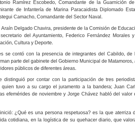
tonio Ramírez Escobedo, Comandante de la Guarnición de
mirante de Infantería de Marina Paracaidista Diplomado Est
stegui Camacho, Comandante del Sector Naval.
 Araín Delgado Chavira, presidente de la Comisión de Educac
 secretario del Ayuntamiento, Federico Fernández Morales y
ación, Cultura y Deporte.
tes se contó con la presencia de integrantes del Cabildo, de 
rman parte del gabinete del Gobierno Municipal de Matamoros, 
dores públicos de diferentes áreas.
 distinguió por contar con la participación de tres periodist
quien tuvo a su cargo el juramento a la bandera; Juan Car
as efemérides de noviembre y Jorge Chávez habló del valor 
 inició: ¿Qué es una persona respetuosa? es la que aterriza 
da cotidiana, en la logística de su quehacer diario, que valor