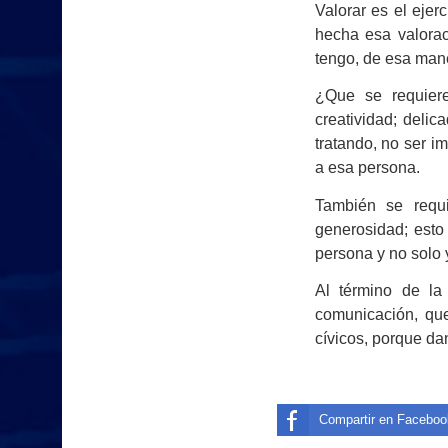
Valorar es el eje
hecha esa valorac
tengo, de esa mane
¿Que se requiere
creatividad; delic
tratando, no ser im
a esa persona.
También se requi
generosidad; esto
persona y no solo 
Al término de la
comunicación, que
cívicos, porque da
Compartir en Faceboo