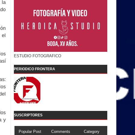
 la
ado
ión
 el
los
ESTUDIO FOTOGRAFICO
así
PERIODICO FRONTERA
as:
los
del
dos
SUSCRIPTORES
a y
Popular Post
Comments
Category