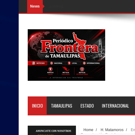
News
Loading...
INICIO
TAMAULIPAS
ESTADO
INTERNACIONAL
Home
/
H. Matamoros
/
En
Comunicación Social