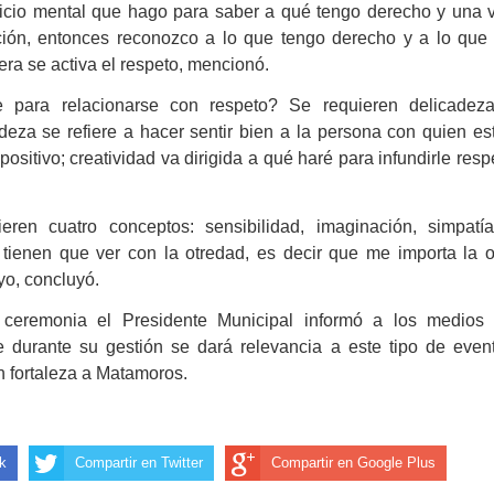
rcicio mental que hago para saber a qué tengo derecho y una 
ión, entonces reconozco a lo que tengo derecho y a lo que
ra se activa el respeto, mencionó.
 para relacionarse con respeto? Se requieren delicadez
adeza se refiere a hacer sentir bien a la persona con quien es
positivo; creatividad va dirigida a qué haré para infundirle resp
eren cuatro conceptos: sensibilidad, imaginación, simpatí
 tienen que ver con la otredad, es decir que me importa la o
yo, concluyó.
 ceremonia el Presidente Municipal informó a los medios
 durante su gestión se dará relevancia a este tipo de even
n fortaleza a Matamoros.
k
Compartir en Twitter
Compartir en Google Plus