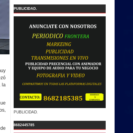
PUBLICIDAD.
muy
ezó
 la
que
os,
PUBLICIDAD.
8682445785
 de