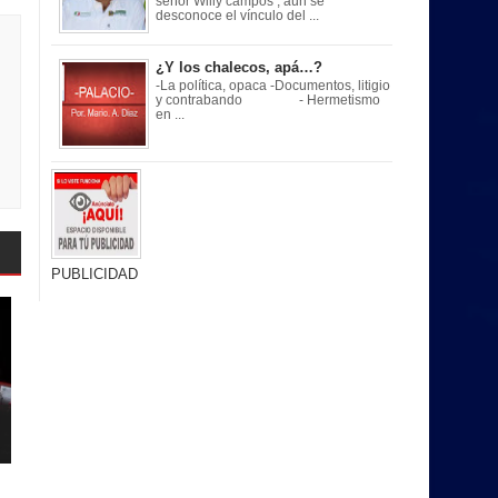
señor Willy campos , aún se
desconoce el vínculo del ...
¿Y los chalecos, apá…?
-La política, opaca -Documentos, litigio
y contrabando - Hermetismo
en ...
PUBLICIDAD