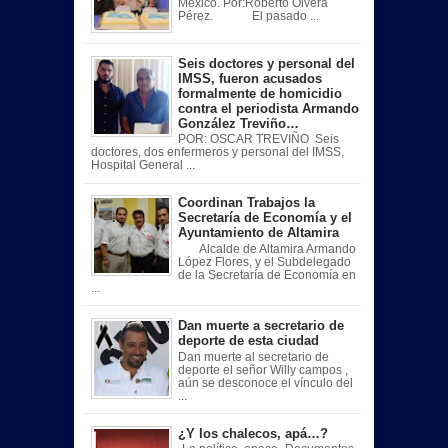
México. Por:Roberto Olvera
Pérez. El pasado ...
Seis doctores y personal del
IMSS, fueron acusados
formalmente de homicidio
contra el periodista Armando
González Treviño…
POR: OSCAR TREVIÑO Seis
doctores, dos enfermeros y personal del IMSS,
Hospital General ...
Coordinan Trabajos la
Secretaría de Economía y el
Ayuntamiento de Altamira
Alcalde de Altamira Armando
López Flores, y el Subdelegado
de la Secretaría de Economía en
...
Dan muerte a secretario de
deporte de esta ciudad
Dan muerte al secretario de
deporte el señor Willy campos ,
aún se desconoce el vínculo del
...
¿Y los chalecos, apá…?