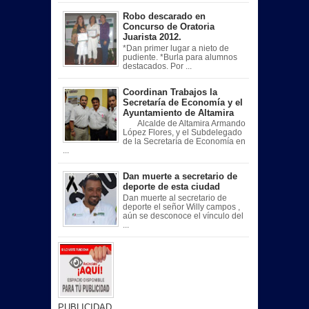
Robo descarado en
Concurso de Oratoria
Juarista 2012.
*Dan primer lugar a nieto de
pudiente. *Burla para alumnos
destacados. Por ...
Coordinan Trabajos la
Secretaría de Economía y el
Ayuntamiento de Altamira
Alcalde de Altamira Armando
López Flores, y el Subdelegado
de la Secretaría de Economía en
...
Dan muerte a secretario de
deporte de esta ciudad
Dan muerte al secretario de
deporte el señor Willy campos ,
aún se desconoce el vínculo del
...
PUBLICIDAD