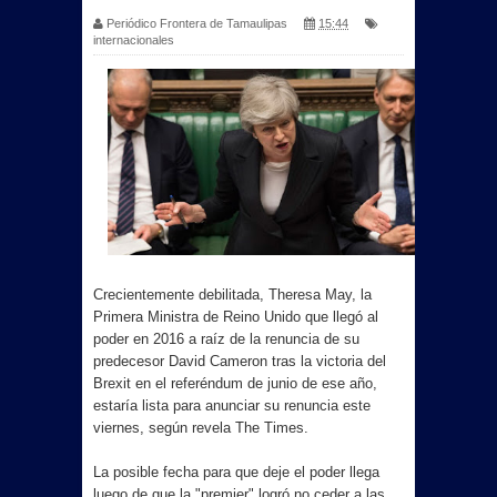
Periódico Frontera de Tamaulipas
15:44
internacionales
Crecientemente debilitada, Theresa May, la
Primera Ministra de Reino Unido que llegó al
poder en 2016 a raíz de la renuncia de su
predecesor David Cameron tras la victoria del
Brexit en el referéndum de junio de ese año,
estaría lista para anunciar su renuncia este
viernes, según revela The Times.
La posible fecha para que deje el poder llega
luego de que la "premier" logró no ceder a las