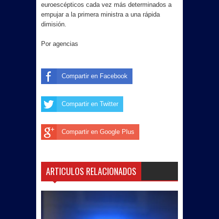
euroescépticos cada vez más determinados a
empujar a la primera ministra a una rápida
dimisión.
Por agencias
Compartir en Facebook
Compartir en Twitter
Compartir en Google Plus
ARTICULOS RELACIONADOS