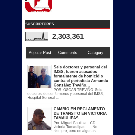
SUSCRIPTORES
2,303,361
Popular Post
Comments
Category
Seis doctores y personal del
IMSS, fueron acusados
formalmente de homicidio
contra el periodista Armando
González Treviño…
POR: OSCAR TREVIÑO Seis
doctores, dos enfermeros y personal del IMSS,
Hospital General ...
CAMBIO EN REGLAMENTO
DE TRANSITO EN VICTORIA
TAMAULIPAS
Por: Miguel Bautista CD.
victoria Tamaulipas No
siempre, pero en algunas ...