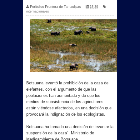
Periódico Frontera de Tamaulipas
15:39
internacionales
Botsuana levantó la prohibición de la caza de
elefantes, con el argumento de que las
poblaciones han aumentado y de que los
medios de subsistencia de los agricultores
están viéndose afectados, en una decisión que
provocará la indignación de los ecologistas.
Botsuana ha tomado una decisión de levantar la
suspensión de la caza". Ministerio de
Medioambiente de Botsuana