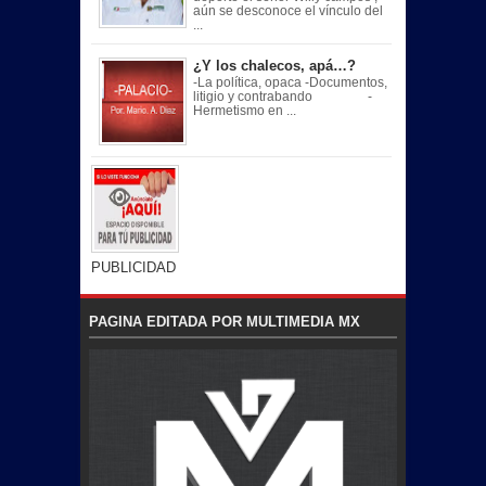
aún se desconoce el vínculo del
...
¿Y los chalecos, apá…?
-La política, opaca -Documentos,
litigio y contrabando -
Hermetismo en ...
PUBLICIDAD
PAGINA EDITADA POR MULTIMEDIA MX