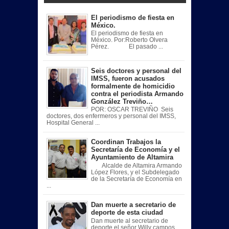
El periodismo de fiesta en
México.
El periodismo de fiesta en
México. Por:Roberto Olvera
Pérez. El pasado ...
Seis doctores y personal del
IMSS, fueron acusados
formalmente de homicidio
contra el periodista Armando
González Treviño…
POR: OSCAR TREVIÑO Seis
doctores, dos enfermeros y personal del IMSS,
Hospital General ...
Coordinan Trabajos la
Secretaría de Economía y el
Ayuntamiento de Altamira
Alcalde de Altamira Armando
López Flores, y el Subdelegado
de la Secretaría de Economía en
...
Dan muerte a secretario de
deporte de esta ciudad
Dan muerte al secretario de
deporte el señor Willy campos ,