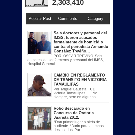
2,303,410
Popular Post
Comments
Category
Seis doctores y personal del
IMSS, fueron acusados
formalmente de homicidio
contra el periodista Armando
González Treviño…
POR: OSCAR TREVIÑO Seis
doctores, dos enfermeros y personal del IMSS,
Hospital General ...
CAMBIO EN REGLAMENTO
DE TRANSITO EN VICTORIA
TAMAULIPAS
Por: Miguel Bautista CD.
victoria Tamaulipas No
siempre, pero en algunas ...
Robo descarado en
Concurso de Oratoria
Juarista 2012.
*Dan primer lugar a nieto de
pudiente. *Burla para alumnos
destacados. Por ...