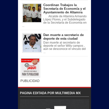
Coordinan Trabajos la
Secretaría de Economía y el
Ayuntamiento de Altamira
Alcalde de Altamira Armando
López Flores, y el Subdelegado
de la Secretaría de Economía en
...
Dan muerte a secretario de
deporte de esta ciudad
Dan muerte al secretario de
deporte el señor Willy campos ,
aún se desconoce el vínculo del
...
PUBLICIDAD
PAGINA EDITADA POR MULTIMEDIA MX