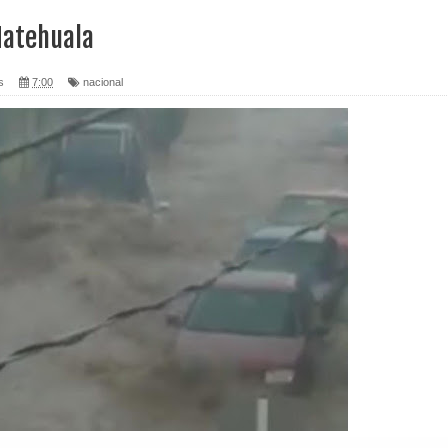
Matehuala
s
7:00
nacional