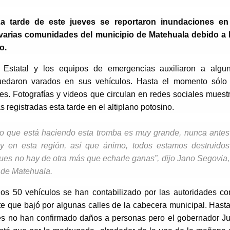
a tarde de este jueves se reportaron inundaciones en
varias comunidades del municipio de Matehuala debido a 
o.
 Estatal y los equipos de emergencias auxiliaron a algu
uedaron varados en sus vehículos. Hasta el momento sólo
es. Fotografías y videos que circulan en redes sociales muest
s registradas esta tarde en el altiplano potosino.
año que está haciendo esta tromba es muy grande, nunca antes
y en esta región, así que ánimo, todos estamos destruidos
es no hay de otra más que echarle ganas”, dijo Jano Segovia,
 de Matehuala.
nos 50 vehículos se han contabilizado por las autoridades c
nte que bajó por algunas calles de la cabecera municipal. Hasta
es no han confirmado daños a personas pero el gobernador J