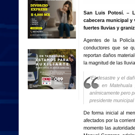
San Luis Potosí. – L
cabecera municipal y 
fuertes lluvias y graniz
Agentes de la Policía
conductores que se q
reportan daños material
la magnitud de las lluvia
“El desastre y el d
vista en Matehuala 
anímicamente pero pu
presidente municipal
De forma inicial al me
afectados por la corrie
momento las autoridad