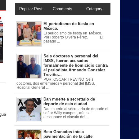
Popular Post
Comments
Category
El periodismo de fiesta en
México.
El periodismo de fiesta en México.
Por:Roberto Olvera Pérez. El
pasado ...
..
Seis doctores y personal del
IMSS, fueron acusados
formalmente de homicidio contra
el periodista Armando González
Treviño…
POR: OSCAR TREVIÑO Seis
doctores, dos enfermeros y personal del IMSS,
Hospital General ...
Dan muerte a secretario de
deporte de esta ciudad
Dan muerte al secretario de deporte el
señor Willy campos , aún se
igua
desconoce el vínculo del ...
Beto Granados inicia
pavimentación de la calle