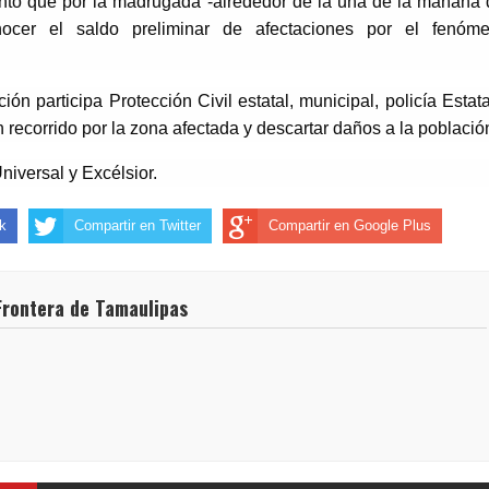
ntó que por la madrugada -alrededor de la una de la mañana 
nocer el saldo preliminar de afectaciones por el fenóm
ión participa Protección Civil estatal, municipal, policía Estata
un recorrido por la zona afectada y descartar daños a la població
niversal y Excélsior.
k
Compartir en Twitter
Compartir en Google Plus
Frontera de Tamaulipas