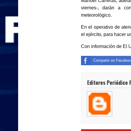
Manuel Carreras, adela
viernes-, darán a co
meteorológico.
En el operativo de atenc
el ejército, para hacer 
Con información de El U
Compartir en Faceboo
Editores Periódico 