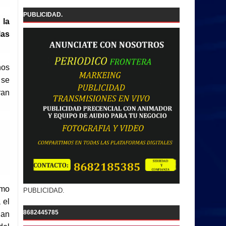
PUBLICIDAD.
 la
las
nos
 se
ran
omo
PUBLICIDAD.
 el
8682445785
uan