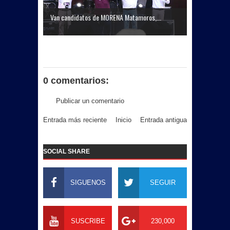
Van candidatos de MORENA Matamoros,...
0 comentarios:
Publicar un comentario
Entrada más reciente
Inicio
Entrada antigua
SOCIAL SHARE
SIGUENOS
SEGUIR
SUSCRIBE
230,000