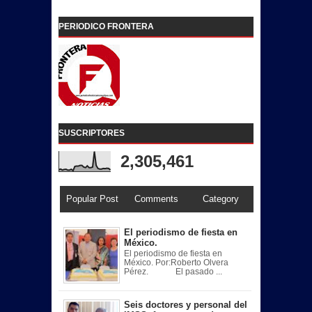
PERIODICO FRONTERA
SUSCRIPTORES
2,305,461
Popular Post
Comments
Category
El periodismo de fiesta en
México.
El periodismo de fiesta en
México. Por:Roberto Olvera
Pérez. El pasado ...
Seis doctores y personal del