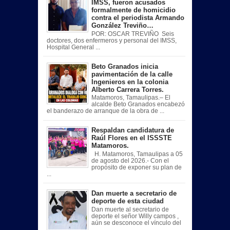
IMSS, fueron acusados
formalmente de homicidio
contra el periodista Armando
González Treviño…
POR: OSCAR TREVIÑO Seis
doctores, dos enfermeros y personal del IMSS,
Hospital General ...
Beto Granados inicia
pavimentación de la calle
Ingenieros en la colonia
Alberto Carrera Torres.
Matamoros, Tamaulipas.– El
alcalde Beto Granados encabezó
el banderazo de arranque de la obra de ...
Respaldan candidatura de
Raúl Flores en el ISSSTE
Matamoros.
H. Matamoros, Tamaulipas a 05
de agosto del 2026.- Con el
propósito de exponer su plan de
...
Dan muerte a secretario de
deporte de esta ciudad
Dan muerte al secretario de
deporte el señor Willy campos ,
aún se desconoce el vínculo del
...