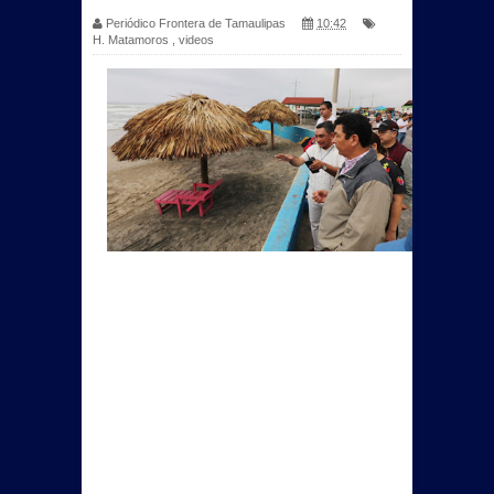
Periódico Frontera de Tamaulipas
10:42
H. Matamoros
,
videos