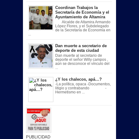
Coordinan Trabajos la
Secretaría de Economía y el
Ayuntamiento de Altamira
Alcalde de Altamira Armando
López Flores, y el Subdelegado
de la Secretaría de Economía en
...
Dan muerte a secretario de
deporte de esta ciudad
Dan muerte al secretario de
deporte el señor Willy campos ,
aún se desconoce el vínculo del
...
¿Y los chalecos, apá…?
-La política, opaca -Documentos,
litigio y contrabando -
Hermetismo en ...
PUBLICIDAD