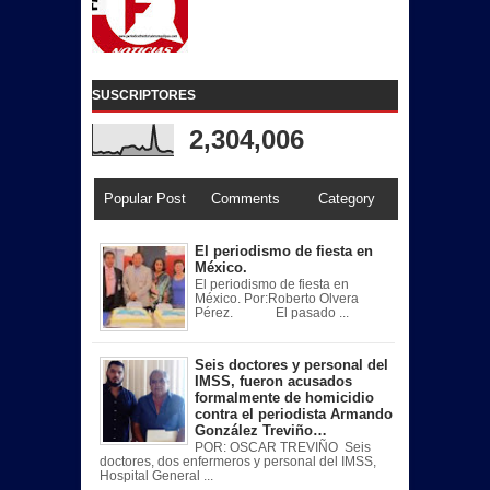
SUSCRIPTORES
2,304,006
Popular Post
Comments
Category
El periodismo de fiesta en
México.
El periodismo de fiesta en
México. Por:Roberto Olvera
Pérez. El pasado ...
Seis doctores y personal del
IMSS, fueron acusados
formalmente de homicidio
contra el periodista Armando
González Treviño…
POR: OSCAR TREVIÑO Seis
doctores, dos enfermeros y personal del IMSS,
Hospital General ...