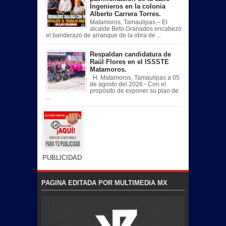
Ingenieros en la colonia
Alberto Carrera Torres.
Matamoros, Tamaulipas.– El
alcalde Beto Granados encabezó
el banderazo de arranque de la obra de ...
Respaldan candidatura de
Raúl Flores en el ISSSTE
Matamoros.
H. Matamoros, Tamaulipas a 05
de agosto del 2026.- Con el
propósito de exponer su plan de
...
PUBLICIDAD
PAGINA EDITADA POR MULTIMEDIA MX