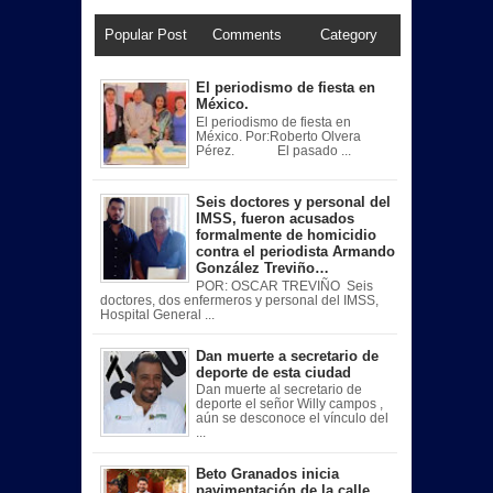
Popular Post
Comments
Category
El periodismo de fiesta en
México.
El periodismo de fiesta en
México. Por:Roberto Olvera
Pérez. El pasado ...
Seis doctores y personal del
IMSS, fueron acusados
formalmente de homicidio
contra el periodista Armando
González Treviño…
POR: OSCAR TREVIÑO Seis
doctores, dos enfermeros y personal del IMSS,
Hospital General ...
Dan muerte a secretario de
deporte de esta ciudad
Dan muerte al secretario de
deporte el señor Willy campos ,
aún se desconoce el vínculo del
...
Beto Granados inicia
pavimentación de la calle