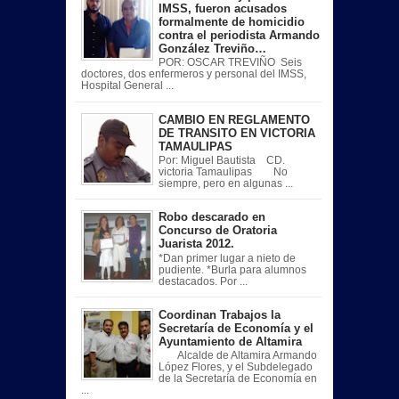
IMSS, fueron acusados
formalmente de homicidio
contra el periodista Armando
González Treviño…
POR: OSCAR TREVIÑO Seis
doctores, dos enfermeros y personal del IMSS,
Hospital General ...
CAMBIO EN REGLAMENTO
DE TRANSITO EN VICTORIA
TAMAULIPAS
Por: Miguel Bautista CD.
victoria Tamaulipas No
siempre, pero en algunas ...
Robo descarado en
Concurso de Oratoria
Juarista 2012.
*Dan primer lugar a nieto de
pudiente. *Burla para alumnos
destacados. Por ...
Coordinan Trabajos la
Secretaría de Economía y el
Ayuntamiento de Altamira
Alcalde de Altamira Armando
López Flores, y el Subdelegado
de la Secretaría de Economía en
...