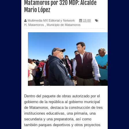
Matamoros por 320 MDP: Alcalde
Mario López
Multimedia MX Editorial y Network
15:00
H. Matamoros
,
Municipio de Matamoros
Dentro del paquete de obras autorizado por el
gobierno de la república al gobierno municipal
de Matamoros, destaca la construcción de tres
instituciones educativas, una primaria, una
secundaria y una preparatoria, así como
también parques deportivos y otros proyectos