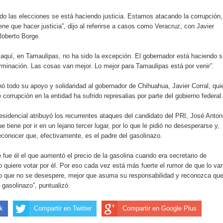
 las elecciones se está haciendo justicia. Estamos atacando la corrupción,
e que hacer justicia”, dijo al referirse a casos como Veracruz, con Javier
Roberto Borge.
 aquí, en Tamaulipas, no ha sido la excepción. El gobernador está haciendo 
rminación. Las cosas van mejor. Lo mejor para Tamaulipas está por venir”.
ó todo su apoyo y solidaridad al gobernador de Chihuahua, Javier Corral, qui
 corrupción en la entidad ha sufrido represalias por parte del gobierno federal.
presidencial atribuyó los recurrentes ataques del candidato del PRI, José Anton
tiene por ir en un lejano tercer lugar, por lo que le pidió no desesperarse y,
econocer que, efectivamente, es el padre del gasolinazo.
 fue él el que aumentó el precio de la gasolina cuando era secretario de
 quiere votar por él. Por eso cada vez está más fuerte el rumor de que lo va
igo que no se desespere, mejor que asuma su responsabilidad y reconozca que
 gasolinazo”, puntualizó.
k
Compartir en Twitter
Compartir en Google Plus