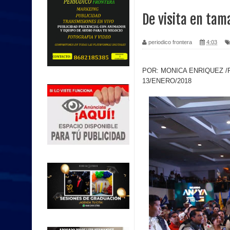
De visita en tam
periodico frontera
4:03
POR: MONICA ENRIQUEZ 
13/ENERO/2018