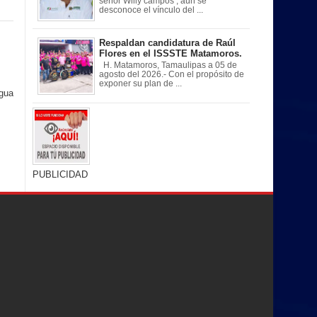
señor Willy campos , aún se
desconoce el vínculo del ...
Respaldan candidatura de Raúl
Flores en el ISSSTE Matamoros.
H. Matamoros, Tamaulipas a 05 de
agosto del 2026.- Con el propósito de
exponer su plan de ...
igua
PUBLICIDAD