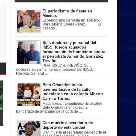
El periodismo de fiesta en
México.
El periodismo de fiesta en México.
Por:Roberto Olvera Pérez. El
pasado ...
Seis doctores y personal del
IMSS, fueron acusados
formalmente de homicidio contra
el periodista Armando González
Treviño…
POR: OSCAR TREVIÑO Seis
doctores, dos enfermeros y personal del IMSS,
Hospital General ...
Beto Granados inicia
pavimentación de la calle
Ingenieros en la colonia Alberto
Carrera Torres.
Matamoros, Tamaulipas.– El alcalde
Beto Granados encabezó el
banderazo de arranque de la obra de ...
Dan muerte a secretario de
deporte de esta ciudad
Dan muerte al secretario de deporte el