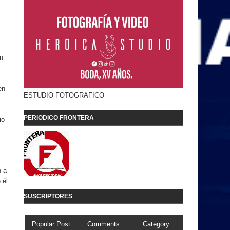
su
en
ESTUDIO FOTOGRAFICO
PERIODICO FRONTERA
io
n a
 él
SUSCRIPTORES
Popular Post
Comments
Category