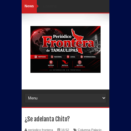
News
Loading...
¿Se adelanta Chito?
periodico frontera
16:52
Columna Palacio
,