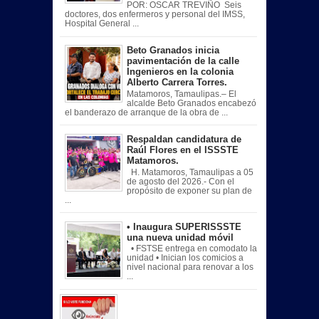
POR: OSCAR TREVIÑO Seis
doctores, dos enfermeros y personal del IMSS,
Hospital General ...
Beto Granados inicia
pavimentación de la calle
Ingenieros en la colonia
Alberto Carrera Torres.
Matamoros, Tamaulipas.– El
alcalde Beto Granados encabezó
el banderazo de arranque de la obra de ...
Respaldan candidatura de
Raúl Flores en el ISSSTE
Matamoros.
H. Matamoros, Tamaulipas a 05
de agosto del 2026.- Con el
propósito de exponer su plan de
...
• Inaugura SUPERISSSTE
una nueva unidad móvil
• FSTSE entrega en comodato la
unidad • Inician los comicios a
nivel nacional para renovar a los
...