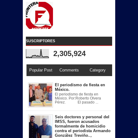
SUSCRIPTORES
2,305,924
Popular Post
Comments
Category
El periodismo de fiesta en
México.
El periodismo de fiesta en
México. Por:Roberto Olvera
Pérez. El pasado ...
Seis doctores y personal del
IMSS, fueron acusados
formalmente de homicidio
contra el periodista Armando
González Treviño…